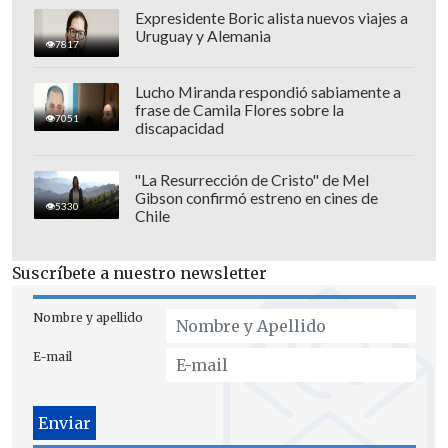
El técnico también contó que el equip
o
Expresidente Boric alista nuevos viajes a
Uruguay y Alemania
"físicamente no tuvo inconvenientes. Si
7817
bien tuvimos mucha exigencia, el
Lucho Miranda respondió sabiamente a
plantel respondió muy bien. No hubo
frase de Camila Flores sobre la
7051
discapacidad
grandes lesiones
y con tanta exigencia,
tantas intensidades, porque el equipo fue
"La Resurrección de Cristo" de Mel
aumentando constantemente las
Gibson confirmó estreno en cines de
5330
intensidades físicas en las distintas
Chile
competencias, lo íbamos haciendo cada
vez mejor, más intenso y el plantel
Suscríbete a nuestro newsletter
reaccionaba muy bien, así que por ese
Nombre y apellido
lado muy, muy satisfecho".
E-mail