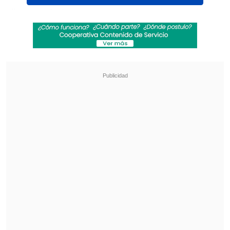
"La verdad que veo que el equipo está
creciendo.
Está en ascenso en todo
sentido: en niveles individuales,
colectivamente. Se están obteniendo los
resultados que buscamos, de muy buena
forma,
así que estamos muy satisfechos
con el momento que está atravesando el
equipo", expresó en conferencia de
prensa.
Revisa también
Los resultados de la fecha 18 en la Liga de
Primera
Colo Colo anunció acuerdo para el fichaje del
defensa Iván Román