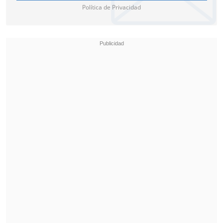
Política de Privacidad
De cara a la Copa Chile, certamen donde
la UC debutará la próxima semana luego
de finalizada la primera rueda de la Liga
de Primera, Garnero adelantó que
"vamos a prepararnos para ganarla.
Jugarán los chicos que tienen que jugar.
Pero toda competencia que tengamos
vamos a prepararnos para competir y