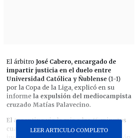
El árbitro
José Cabero, encargado de
impartir justicia en el duelo entre
Universidad Católica y Ñublense
(1-1)
por la Copa de la Liga, explicó en su
informe
la expulsión del mediocampista
cruzado Matías Palavecino.
El argentino vio la roja a los 45 minutos
cuando su equipo ganaba por 1-0 y
LEER ARTICULO COMPLETO
jugaba con 10 por una anterior expulsión