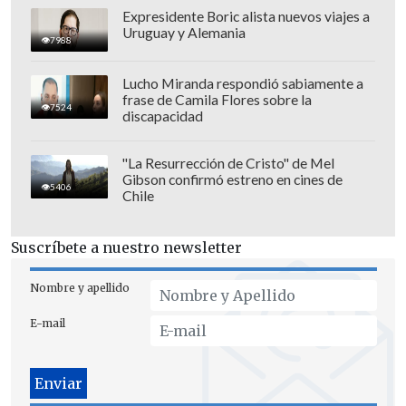
Recordar que el empate dejó a los rojos
Expresidente Boric alista nuevos viajes a
con la primera opción de clasificar en el
Uruguay y Alemania
7988
Grupo B de la Copa de la Liga en
desmedro de la UC, que necesita de un
Lucho Miranda respondió sabiamente a
frase de Camila Flores sobre la
milagro para meterse en semifinales.
7524
discapacidad
"La Resurrección de Cristo" de Mel
Gibson confirmó estreno en cines de
5406
Chile
Suscríbete a nuestro newsletter
Nombre y apellido
E-mail