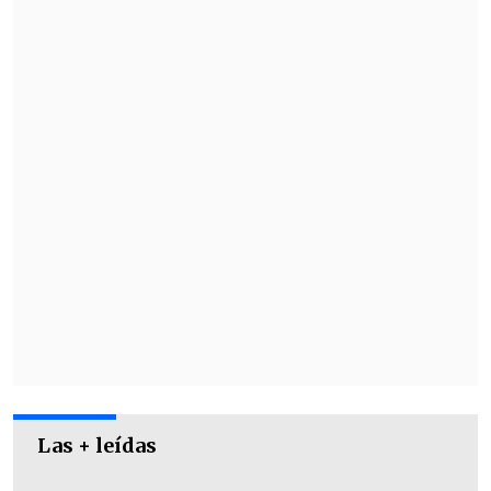
De la roja a Céspedes explicó que fue por
doble amarilla tras ser culpable de
conducta antideportiva.
Las + leídas