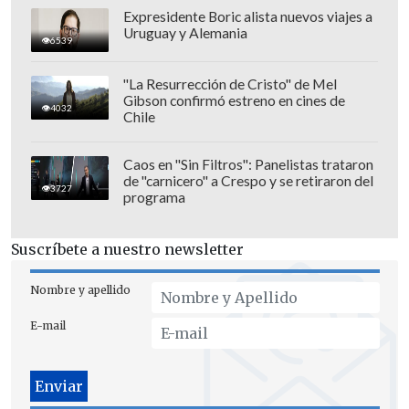
Expresidente Boric alista nuevos viajes a
Uruguay y Alemania
6539
Ya con la llegada de las 00:00 horas,
la U
"La Resurrección de Cristo" de Mel
conmemoró un nuevo año de vida con
Gibson confirmó estreno en cines de
4032
Chile
una gráfica que ilustró a varios
referentes de todos los tiempos, junto a
Caos en "Sin Filtros": Panelistas trataron
un fragmento de su himno
: "Brindemos
de "carnicero" a Crespo y se retiraron del
3727
programa
camaradas, por la Universidad, en
ánforas azules de cálida emoción".
Suscríbete a nuestro newsletter
Nombre y apellido
E-mail