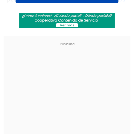
oficiales de sus planteles masculino y
femenino
en el Centro Deportivo Azul y
un repaso de fotografías históricas.
Revisa también
Diego Forlán fue oficializado como sustituto
de Bielsa en Uruguay
Guillermo Hoyos: Si habláramos de pintura,
Messi sería Picasso