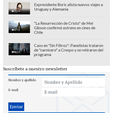
Expresidente Boric alista nuevos viajes a
Uruguay y Alemania
7234
"La Resurrección de Cristo" de Mel
Gibson confirmó estreno en cines de
4772
Chile
Caos en "Sin Filtros": Panelistas trataron
de "carnicero" a Crespo y se retiraron del
4223
programa
Suscríbete a nuestro newsletter
Completó sosteniendo que ya "se trabaja
en este 9 y en el volante y depende de las
Nombre y apellido
negociaciones que están en curso
E-mail
podríamos sumar un segundo
centrodelantero y un segundo volante,
para eso hay presupuesto, los nombres