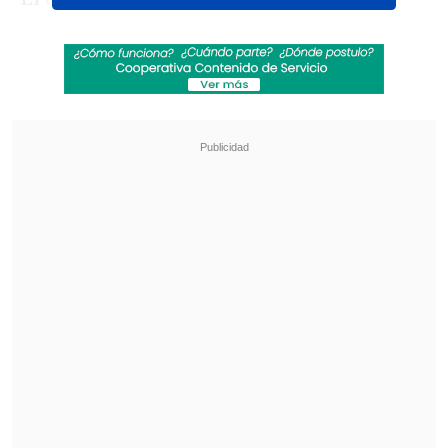
situación financiera "es buena y sana"
producto del "trabajo responsable" que se
realiza, por lo que "tenemos la billetera y
vamos a reforzar de la mejor manera el
plantel para el año que viene".
Revisa también
La UC quiere retomar el rumbo ante Cobresal
y sumar confianza antes de la visita a
Estudiantes
Matías Claro, presidente de Cruzados:
Soñamos con llegar a una final en la
Libertadores
"Estas son negociaciones que se están