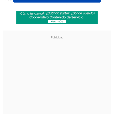
ex entrenador de Huachipato quería
ocupar su lugar.
Revisa también
Futbolista de Lota Schwager recibió pena en
libertad por fatal conducción en estado de
ebriedad
[VIDEO] Jugador de Coritiba cayó directo al
túnel en festejo de un gol que terminó anulado
Ante esto, Ponce dijo al programa
SanhuezaTV que se transmite vía
Facebook que "
hay técnicos que se creen
dueños del club y dejan predispuesto
para que las cosas no funcionen
".