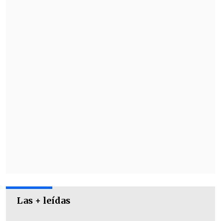
"
Cuando las políticas de los clubes
tampoco son tan claras los directivos se
dejan llevar por comentarios, por
situaciones, que son muy lejanos a lo
que pasa en el día a día
", agregó.
Las + leídas