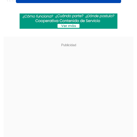
Deportivo Azul.
Revisa también
[ESTADISTICAS] La tabla de posiciones de la
Liga de Primera en la fecha 18
Vicente Pizarro fue titular en la remontada de
Rosario Central sobre Aldosivi
Kudelka quedó como único candidato de
la directiva del cuadro "laico" una vez
que
Alfredo Arias
rechazó el
ofrecimiento a raíz de una diferencia
desde el punto de vista económico, pues
desde la U le ofrecían 500.000 dólares