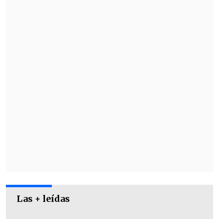
anuales y el DT pedía 700.000 de la divisa.
Las + leídas