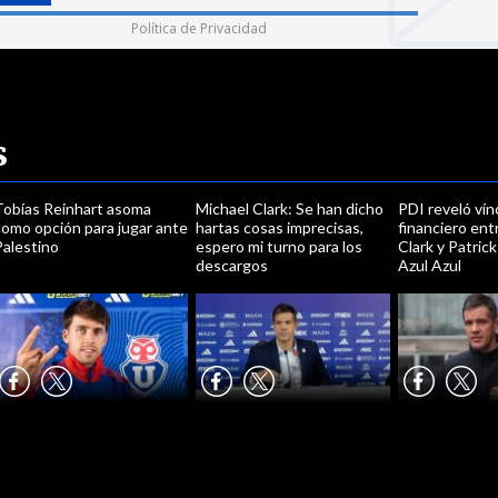
Política de Privacidad
s
Tobías Reinhart asoma
Michael Clark: Se han dicho
PDI reveló vín
como opción para jugar ante
hartas cosas imprecisas,
financiero ent
Palestino
espero mi turno para los
Clark y Patrick
descargos
Azul Azul