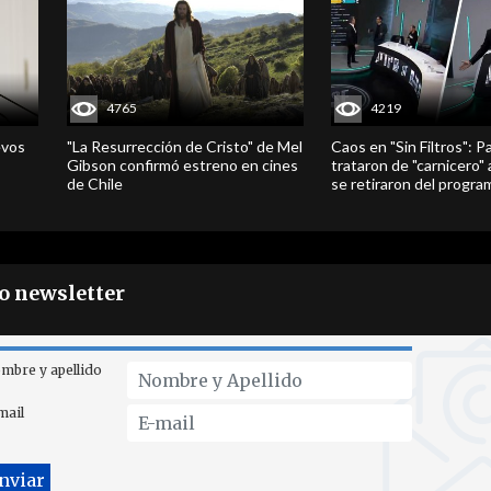
4765
4219
evos
"La Resurrección de Cristo" de Mel
Caos en "Sin Filtros": P
Gibson confirmó estreno en cines
trataron de "carnicero"
de Chile
se retiraron del progra
ro newsletter
mbre y apellido
mail