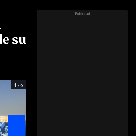
n
de su
1
/ 6