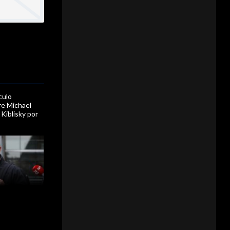
culo
re Michael
 Kiblisky por