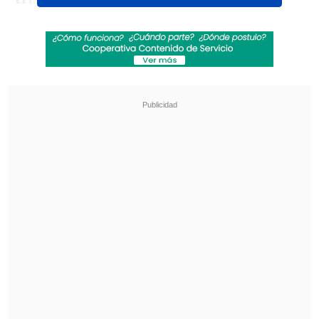
tiempo extra sentenció la victoria de los
locales.
Revisa también
Hijo de Walter Montillo se sumó a la sub 18 de
Universidad de Chile
Estudiantes prepara refuerzo de lujo antes de
la serie de Libertadores con la UC
Este sábado,
el cuadro nacional irá por el
séptimo lugar ante Mozambique, elenco
que cayó por 5-2 ante Italia.