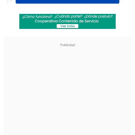
periodo
, Alemania igualó a un tanto en
el segundo, y con un parcial de
2-2 en el
tercero, que igualaba a tres goles el
partido, la final se decidió en la
prórroga.
Revisa también
[VIDEO] Balón enviado fuera de la cancha
provocó un choque de tránsito en Uruguay
No pasó inadvertido: Las deficientes
luminarias en el clásico de Coquimbo ante La
Serena
Un gol de oro de
Kirill Kaprizov en el
décimo minuto de la misma dio la
victoria y el título olímpico al equipo