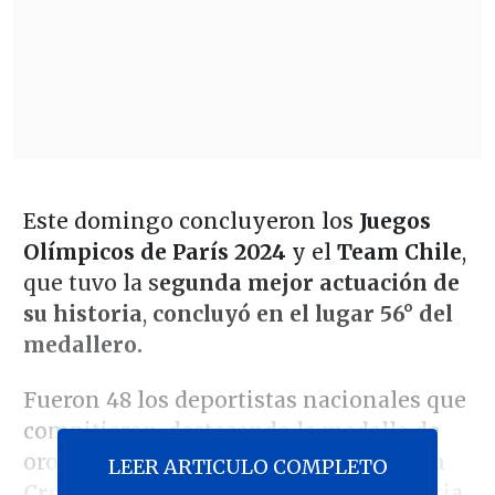
Este domingo concluyeron los
Juegos
Olímpicos de París 2024
y el
Team Chile
,
que tuvo la s
egunda mejor actuación de
su historia
,
concluyó en el lugar 56° del
medallero.
Fueron 48 los deportistas nacionales que
compitieron, destacando la medalla de
oro que logró en el tiro skeet
Francisca
LEER ARTICULO COMPLETO
Crovetto
, la primera mujer en la historia