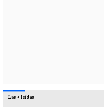
y en el dobles, junto a Fernando
González.
En París 2024, a nivel latinoamericano,
Brasil fue el mejor y brilló con tres oros
y 20 medallas en total, ubicado en el
20°
del ranking.
Las + leídas