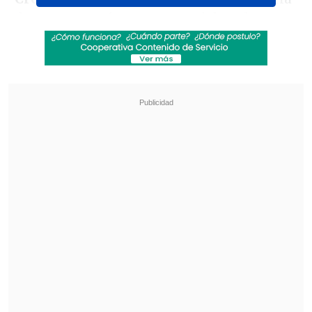
de nuestro país en conseguirla, y la
presea de plata de
Yasmani Acosta
en la
lucha grecorromana.
Revisa también
¿Qué partido será transmitido por TV abierta
en la fecha 18 de la Liga de Primera?
Coquimbo Unido quiere estirar su hegemonía
en el clásico ante La Serena
La actuación en París 2024 sólo es
superada por la histórica gesta de Atenas
2004, con dos medallas de oro, obtenidas
por Nicolás Massú en el tenis individual