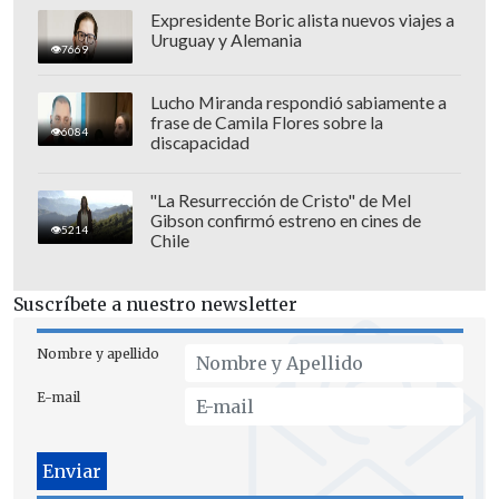
Expresidente Boric alista nuevos viajes a
Uruguay y Alemania
7669
Cuba tuvo dos oros, uno de ellos del
Lucho Miranda respondió sabiamente a
histórico
Mijaín López,
ubicándose 32°
frase de Camila Flores sobre la
6084
en el medallero; mientras que en el
discapacidad
listado latinoamericano le siguen
Ecuador (50°) y Argentina (53°).
"La Resurrección de Cristo" de Mel
Gibson confirmó estreno en cines de
5214
Chile
México y Colombia, por su parte, no
lograron medallas de oro, quedando por
Suscríbete a nuestro newsletter
debajo de Chile, en los lugares 66° y 67°.
Nombre y apellido
Revisa el medallero completo a
continuación:
E-mail