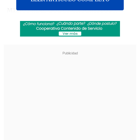
MENOS MAL QUE ES UN AMISTOSO,
MUCHACHOS
Jóhannesson fue con todo y los
jugadores de Argentina reaccionaron
contra el hombre Islandia, que vio la
amarilla.
pic.twitter.com/RJvPFpDLBx
— DSPORTS (@DSports)
June 10, 2026