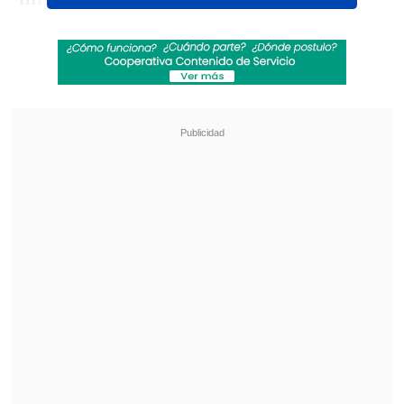
Revisa también
Charles Aránguiz se manifestó contra las
carreras de galgos
Eduardo Vargas: No tengo que demostrar
nada a nadie
Ismael Saibari abrió la cuenta poco
después, a los 29', y completó un doblete
en la recta final del primer tiempo (38').
El elenco liderado por nombres como
Brahim Díaz y Achraf Hakimi reflejó en
el marcador su amplio dominio con tres
conquistas en el complemento, anotados