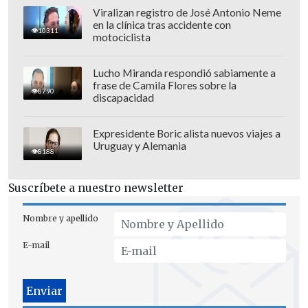
seis victorias en igual cantidad de fechas.
Viralizan registro de José Antonio Neme
en la clínica tras accidente con
El escolta Tanzania
pudo aplazar el
10311
motociclista
festejo marroquí, pero
quedó a
irremontables ocho unidades con un
Lucho Miranda respondió sabiamente a
empate 1-1 en su visita a Congo
.
frase de Camila Flores sobre la
8790
discapacidad
De esta manera, Marruecos jugará su
Expresidente Boric alista nuevos viajes a
séptimo Mundial, además del tercero
Uruguay y Alemania
8188
consecutivo
: Dijo presente en 1970, 1986,
1994, 1998, 2018 y 2022.
Suscríbete a nuestro newsletter
Respecto a Tanzania, está cerca de
Nombre y apellido
consolidar su paso a los play-offs con el
segundo puesto del grupo: Tiene 10
E-mail
puntos, cuatro más que Zambia y Níger.