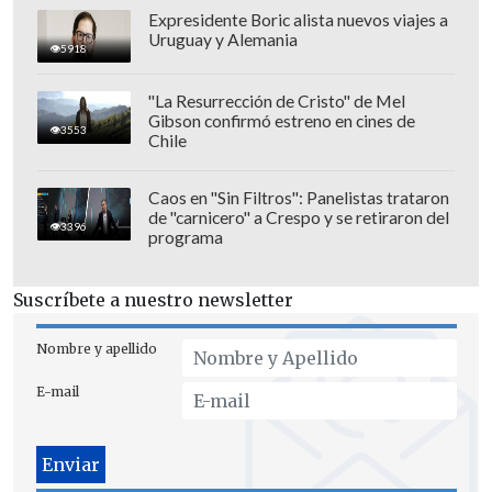
Expresidente Boric alista nuevos viajes a
Uruguay y Alemania
5918
"La Resurrección de Cristo" de Mel
Gibson confirmó estreno en cines de
3553
Chile
Caos en "Sin Filtros": Panelistas trataron
de "carnicero" a Crespo y se retiraron del
3396
programa
Suscríbete a nuestro newsletter
Nombre y apellido
En segundo lugar está
Uruguay
con 20
E-mail
puntos. El equipo de
Marcelo Bielsa
rescató un
empate 1-1 en Salvador de
Bahía con Brasil
, que volvió a entrar en