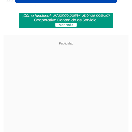
Nacional, batalló ante sus errores propios
y logró dar vuelta un partido vibrante y
vencer por 4-2 a
Venezuela.
Jefferson
Savarino y Ruben Ramírez adelantaron
en dos ocasiones a Venezuela, pero La
Roja lo revirtió con tantos de
Eduardo
Vargas, Gabriel Suazo
y la figura de la
noche,
Lucas Cepeda
, autor de dos
golazos.
Revisa también
La programación de la fecha 18 de la Liga de
Primera
La FIFA admitió errores en su propuesta de
privatizar el Mundial y advirtió que no tolerará