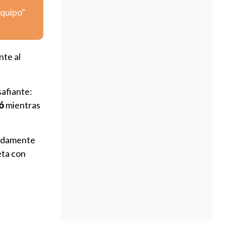
equipo"
nte al
safiante:
só
mientras
ápidamente
eta con