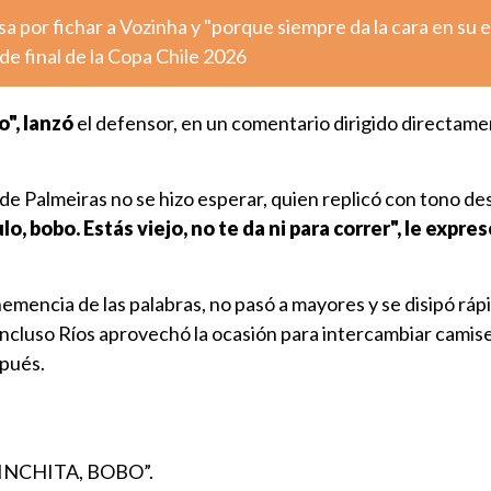
sa por fichar a Vozinha y "porque siempre da la cara en su 
de final de la Copa Chile 2026
o", lanzó
el defensor, en un comentario dirigido directame
e Palmeiras no se hizo esperar, quien replicó con tono de
ulo, bobo. Estás viejo, no te da ni para correr", le expre
ehemencia de las palabras, no pasó a mayores y se disipó r
incluso Ríos aprovechó la ocasión para intercambiar camis
spués.
VINCHITA, BOBO”.