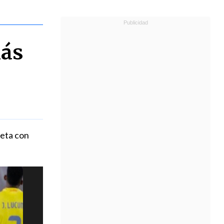
lás
seta con