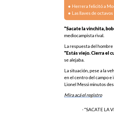
Herrera felicitó a Mo
Las llaves de octavos 
"Sacate la vinchita, bob
mediocampista rival.
La respuesta del hombre d
"Estás viejo. Cierra el c
se alejaba.
La situación, pese a la v
en el centro del campo e 
Lionel Messi minutos de
Mira acá el registro
- “SACATE LA 