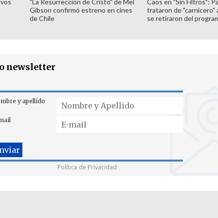
evos
"La Resurrección de Cristo" de Mel
Caos en "Sin Filtros": P
Gibson confirmó estreno en cines
trataron de "carnicero"
de Chile
se retiraron del progra
ro newsletter
mbre y apellido
mail
Política de Privacidad