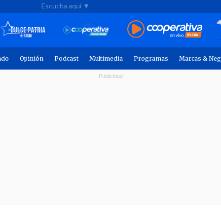
Escucha aquí ▼
ndo
Opinión
Podcast
Multimedia
Programas
Marcas & Neg