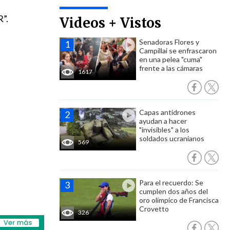
”.
Videos + Vistos
Senadoras Flores y
Campillai se enfrascaron
en una pelea "cuma"
frente a las cámaras
1617
Capas antidrones
ayudan a hacer
"invisibles" a los
soldados ucranianos
569
Para el recuerdo: Se
cumplen dos años del
oro olímpico de Francisca
Crovetto
326