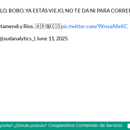
ULO, BOBO. YA ESTÁS VIEJO, NO TE DA NI PARA CORRER
Otamendi y Ríos. 🇦🇷🤬🇨🇴
pic.twitter.com/9XnsaASxKC
(@sudanalytics_)
June 11, 2025