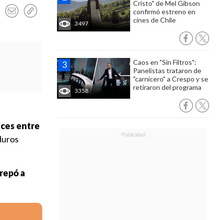
Cristo" de Mel Gibson
confirmó estreno en
cines de Chile
3497
Caos en "Sin Filtros":
Panelistas trataron de
"carnicero" a Crespo y se
retiraron del programa
3358
uces entre
duros
repó a