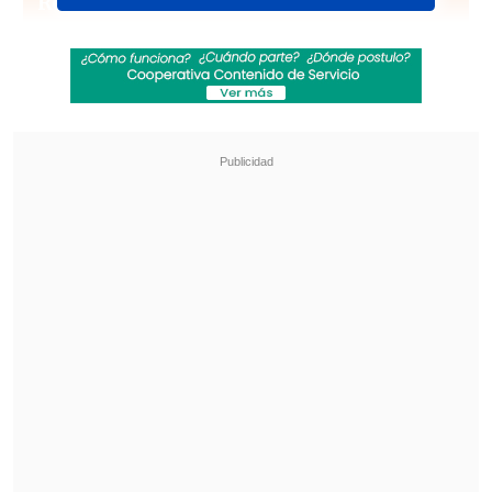
Revisa también
Lamine Yamal sorprendió con camiseta de
Colombia durante sus vacaciones en Medellín
Infantino llegó a Colombia para asistir a
investidura presidencial en medio de crisis en
la FIFA
Viernes 10 de julio
España vs. Bélgica
. 15:00 horas. SoFi
Stadium, Los Angeles