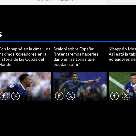
s
Con Mbappé en la cima: Los
Scaloni sobre España:
Mbappé y Mess
máximos goleadores en la
"Intentaremos hacerles
Así está la tab
istoria de las Copas del
daño en las zonas que
goleadores de
Mundo
puedan sufrir"