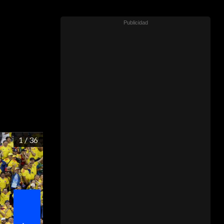
1
/ 36