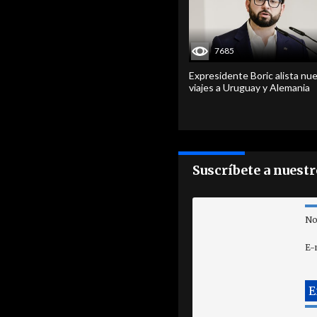
7685
Expresidente Boric alista nu
viajes a Uruguay y Alemania
Suscríbete a nuest
No
E-