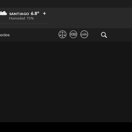
+
+
+
6.8°
SANTIAGO
Humedad
75%
ocios