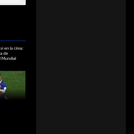
i en la cima:
la de
l Mundial