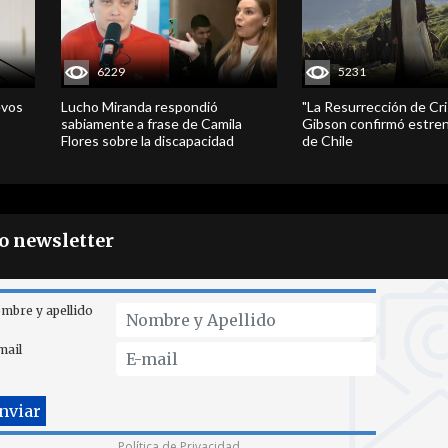
6229
5231
evos
Lucho Miranda respondió
"La Resurrección de Cri
sabiamente a frase de Camila
Gibson confirmó estren
Flores sobre la discapacidad
de Chile
ro newsletter
mbre y apellido
mail
Política de Privacidad