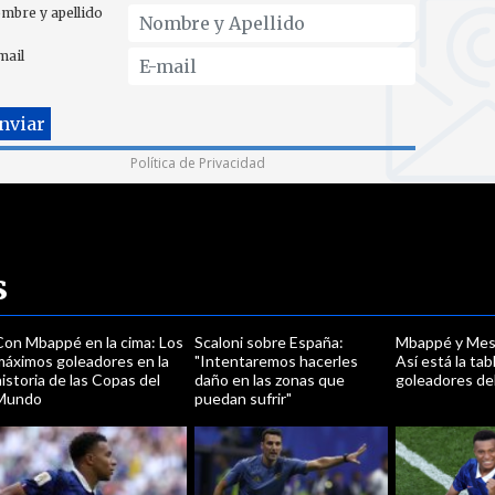
mbre y apellido
mail
Política de Privacidad
s
Con Mbappé en la cima: Los
Scaloni sobre España:
Mbappé y Mess
máximos goleadores en la
"Intentaremos hacerles
Así está la tab
istoria de las Copas del
daño en las zonas que
goleadores de
Mundo
puedan sufrir"