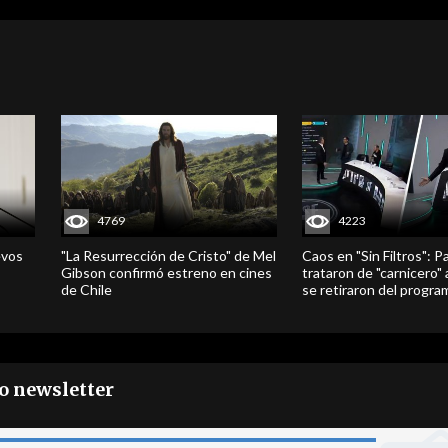
4769
4223
evos
"La Resurrección de Cristo" de Mel
Caos en "Sin Filtros": P
Gibson confirmó estreno en cines
trataron de "carnicero"
de Chile
se retiraron del progra
ro newsletter