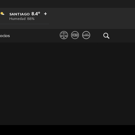
+
+
+
8.4°
SANTIAGO
Humedad
88%
ocios