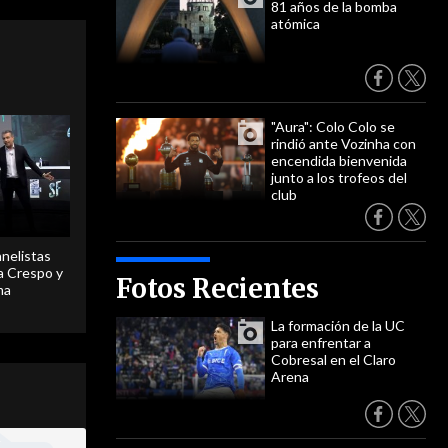
81 años de la bomba
atómica
"Aura": Colo Colo se
rindió ante Vozinha con
encendida bienvenida
junto a los trofeos del
club
anelistas
 a Crespo y
Fotos Recientes
ma
La formación de la UC
para enfrentar a
Cobresal en el Claro
Arena