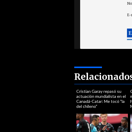
No
E-
Relacionado
Cristian Garay repasó su
actuación mundialista en el
Canadá-Catar: Me tocó "la
h
del chileno"