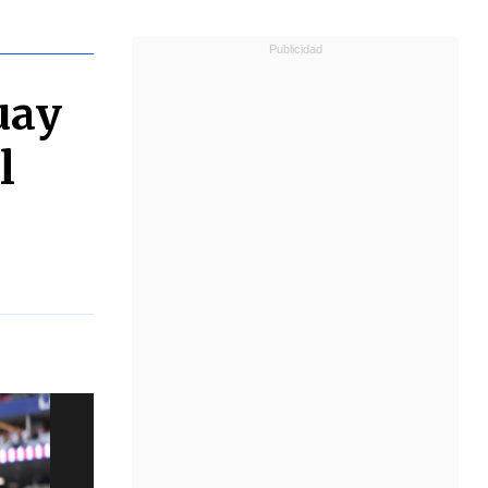
uay
l