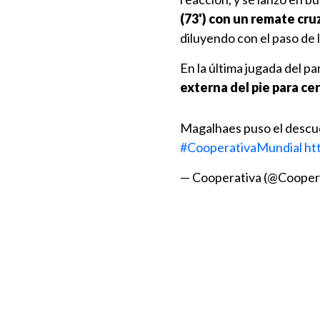
(73') con un remate cr
diluyendo con el paso de 
En la última jugada del pa
externa del pie para cer
Magalhaes puso el descu
#CooperativaMundial
ht
— Cooperativa (@Cooper