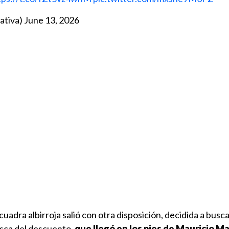
ativa)
June 13, 2026
cuadra albirroja salió con otra disposición, decidida a busc
usca del descuento,
que llegó en los pies de Mauricio M