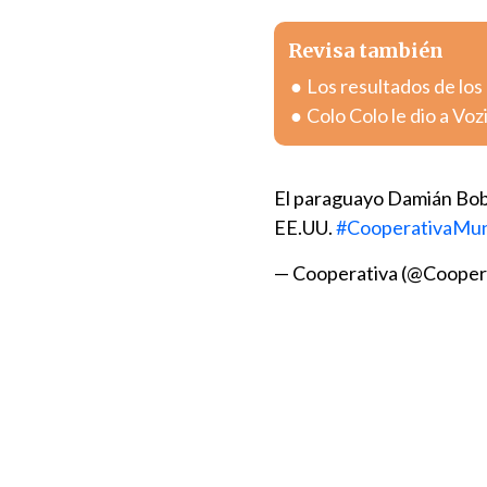
Revisa también
Los resultados de los
Colo Colo le dio a Vo
El paraguayo Damián Boba
EE.UU.
#CooperativaMun
— Cooperativa (@Cooper