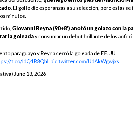
uzado
. El gol le dio esperanzas a su selección, pero estas se
los minutos.
rtido,
Giovanni Reyna (90+8') anotó un golazo con la p
rar la goleada
y consumar un debut brillante de los anfitr
ento paraguayo y Reyna cerró la goleada de EE.UU.
tps://t.co/ldQ1R8Qhll
pic.twitter.com/UdAkWgwjxs
ativa)
June 13, 2026