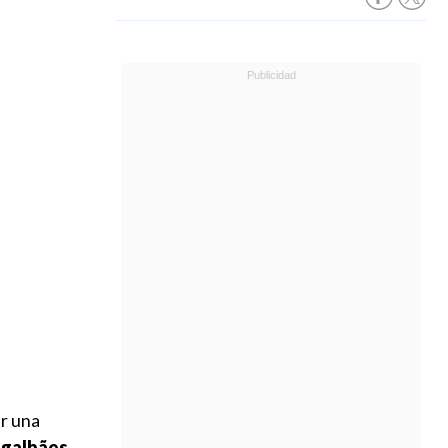
ar una
agalhães