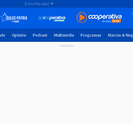
Escucha aquí ▼
ndo
Opinión
Podcast
Multimedia
Programas
Marcas & Neg