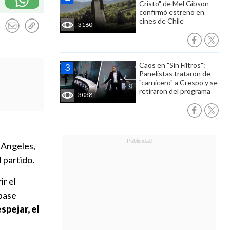
Cristo" de Mel Gibson
confirmó estreno en
cines de Chile
3160
Caos en "Sin Filtros":
Panelistas trataron de
"carnicero" a Crespo y se
retiraron del programa
3038
 Angeles,
 partido.
ir el
 pase
spejar, el