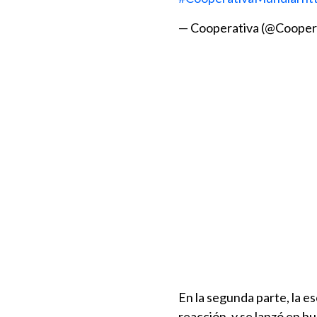
— Cooperativa (@Cooper
En la segunda parte, la es
reacción, y se lanzó en b