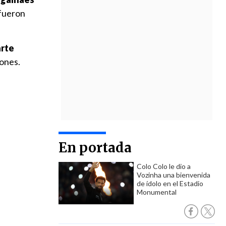
 fueron
arte
iones.
En portada
Colo Colo le dio a
Vozinha una bienvenida
de ídolo en el Estadio
Monumental