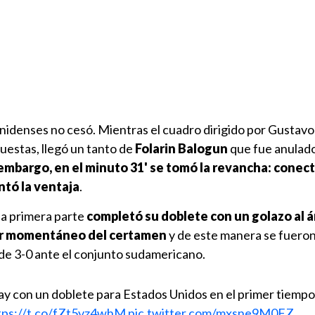
nidenses no cesó. Mientras el cuadro dirigido por Gustavo
uestas, llegó un tanto de
Folarin Balogun
que fue anulad
embargo, en el minuto 31' se tomó la revancha: conec
ntó la ventaja
.
la primera parte
completó su doblete con un golazo al á
dor momentáneo del certamen
y de este manera se fueron
de 3-0 ante el conjunto sudamericano.
y con un doblete para Estados Unidos en el primer tiempo
tps://t.co/fZt5vz4whM
pic.twitter.com/mxsne9M0FZ