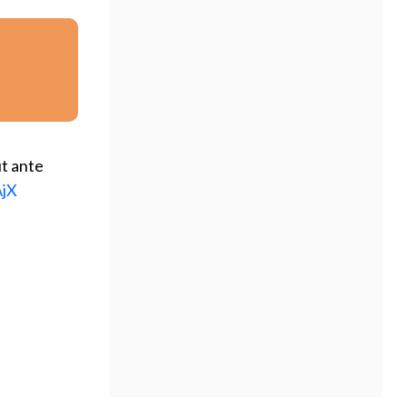
ut ante
AjX