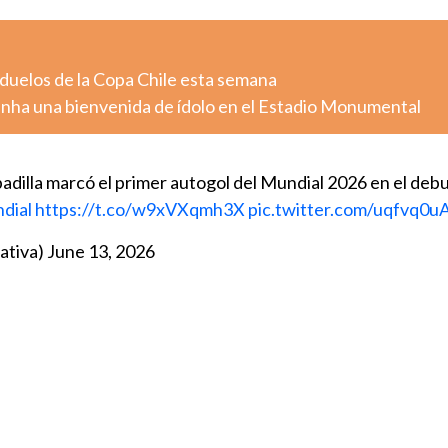
 duelos de la Copa Chile esta semana
zinha una bienvenida de ídolo en el Estadio Monumental
dilla marcó el primer autogol del Mundial 2026 en el deb
dial
https://t.co/w9xVXqmh3X
pic.twitter.com/uqfvq0u
ativa)
June 13, 2026