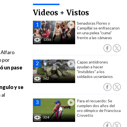
Videos + Vistos
Senadoras Flores y
Campillai se enfrascaron
en una pelea "cuma"
frente a las cámaras
1339
 Alfaro
o por
Capas antidrones
tó un pase
ayudan a hacer
"invisibles" a los
soldados ucranianos
562
ngulo y se
 al
Para el recuerdo: Se
cumplen dos años del
oro olímpico de Francisca
Crovetto
324