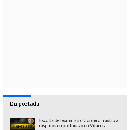
"Agradecemos sinceramente las
muestras de cariño, respeto y
preocupación recibidas, y solicitamos
que se preserve la privacidad, la
confidencialidad y la intimidad de Jorge
y de toda su familia durante este
proceso", expresó el comunicado.
"
Cualquier novedad relevante será
comunicada oportunamente por la
familia y los canales correspondientes"
,
añadió el documento.
En portada
"Gracias por la comprensión", cerró la
familia Messi.
Escolta del exministro Cordero frustró a
disparos un portonazo en Vitacura