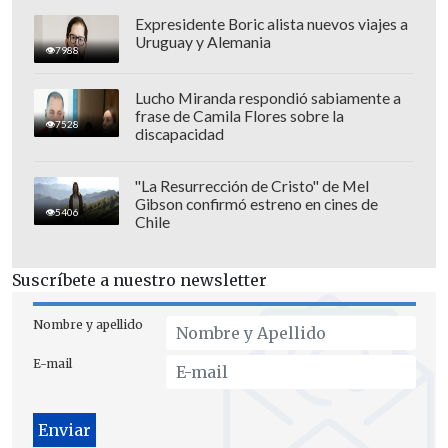
Expresidente Boric alista nuevos viajes a
Uruguay y Alemania
7988
"La familia desea aclarar, además, que
Lucho Miranda respondió sabiamente a
frase de Camila Flores sobre la
únicamente su familia más cercana
7528
discapacidad
cuenta con información real y precisa
sobre el estado de Jorge.
Por lo tanto,
"La Resurrección de Cristo" de Mel
Gibson confirmó estreno en cines de
cualquier versión, declaración o
5406
Chile
información que no provenga de la
propia familia y sus canales
Suscríbete a nuestro newsletter
correspondientes no debe ser
considerada válida ni veraz
", remarcó la
Nombre y apellido
carta.
E-mail
El comunicado también apuntó al rol de
quienes difundieron informaciones sin