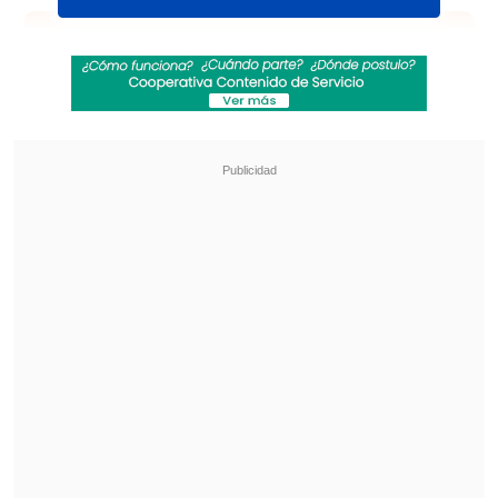
Revisa también
[VIDEO] Balón enviado fuera de la cancha
provocó un choque de tránsito en Uruguay
No pasó inadvertido: Las deficientes
luminarias en el clásico de Coquimbo ante La
Serena
"En estos momentos
se encuentra bajo
seguimiento médico, recuperándose y
evolucionando favorablemente dentro
del cuadro que presenta
", agregó el
comunicado.
En la declaración, el entorno del padre
del capitán argentino cuestionó con