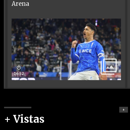
Arena
🕑
16:52
+
+ Vistas