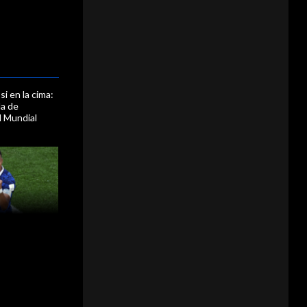
i en la cima:
la de
l Mundial