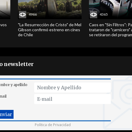
4966
4365
evos
"La Resurrección de Cristo" de Mel
Caos en "Sin Filtros": P
Gibson confirmó estreno en cines
trataron de "carnicero"
de Chile
se retiraron del progra
ro newsletter
mbre y apellido
mail
Política de Privacidad