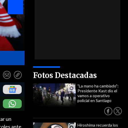
- EFE
Fotos Destacadas
"La mano ha cambiado":
Presidente Kast dio el
vamos a operativo
policial en Santiago
zar un
Hiroshima recuerda los
coles ante