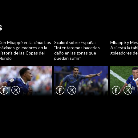
s
Con Mbappé en la cima: Los
Scaloni sobre España:
Mbappé y Mess
máximos goleadores en la
"Intentaremos hacerles
Así está la tab
istoria de las Copas del
daño en las zonas que
goleadores de
Mundo
puedan sufrir"