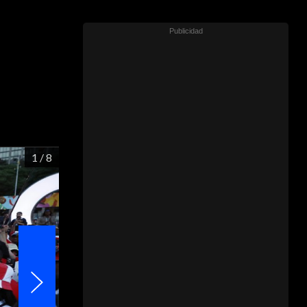
1
/ 8