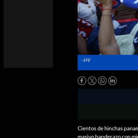
- EFE
Cientos de hinchas panam
masivo banderazo con mira