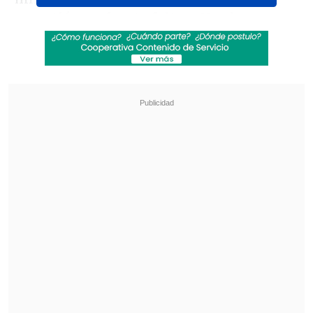
cometió una fuerte falta a Noni
Madueke dentro del área.
El árbitro
Clément Turpin no dudó y señaló penal.
Revisa también
Manchester City rechazó primera oferta de
FC Barcelona por Rodri
Nelson Tapia sufrió lesiones graves y fue
detenido por accidente en estado de ebriedad
Harry Kane
se encargó de ejecutarlo. En
primera instancia falló, ya que Dominik
Livaković le contuvo el disparo, pero se
adelantó, lo que obligó a repetir la