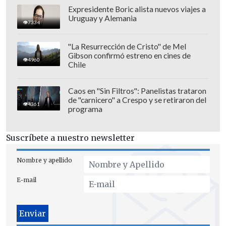
Expresidente Boric alista nuevos viajes a
Uruguay y Alemania
7334
"La Resurrección de Cristo" de Mel
Gibson confirmó estreno en cines de
4960
Sin embargo, solo cinco minutos después
Chile
Harry Kane volvió a anotar, esta vez de
cabeza,
y devolvió a Inglaterra la ventaja.
Caos en "Sin Filtros": Panelistas trataron
de "carnicero" a Crespo y se retiraron del
4361
programa
En la última jugada del primer tiempo,
Petar Musa (45+5')
aprovechó una
Suscríbete a nuestro newsletter
excelente asistencia de Ivan Perišić y,
con un buen disparo dentro del área,
Nombre y apellido
volvió a igualar el marcador antes del
E-mail
descanso.
Segundo tiempo de alta
intensidad