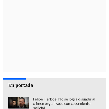
Con este resultado,
Inglaterra se
posicionó como primero del Grupo L
, a
la espera del otro enfrentamiento entre
Ghana y Panamá.
El siguiente encuentro de los "tres
leones" será frente a
Ghana
el miércoles
23 de junio a las 16:00 horas de Chile
(21:00 GMT), por su parte Croacia jugará
ante
Panamá
el mismo día a las 19:00
horas de nuestro país (23:00 GMT).
En portada
Felipe Harboe: No se logra disuadir al
crimen organizado con copamiento
policial