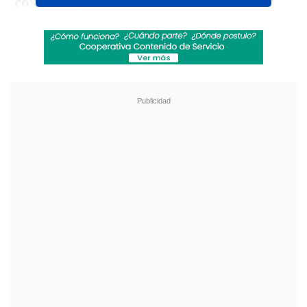
competencia.
El duelo inaugural lo protagonizará uno
de los anfitriones,
México
, ante
Sudáfrica
, desde las
15:00 horas (19:00
GMT),
en un partido que será histórico
por muchas razones en el
Estadio
Azteca.
Revisa también
Emiliano Astorga fue oficializado como nuevo
DT de Deportes Temuco
Federaciones de Ecuador y Venezuela
expresaron su respaldo a Gianni Infantino