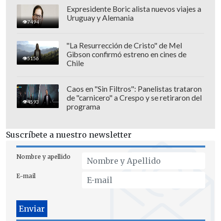
Expresidente Boric alista nuevos viajes a
Uruguay y Alemania
7494
"La Resurrección de Cristo" de Mel
Gibson confirmó estreno en cines de
5156
Chile
Caos en "Sin Filtros": Panelistas trataron
de "carnicero" a Crespo y se retiraron del
4593
programa
Suscríbete a nuestro newsletter
Nombre y apellido
Shakira protagonizará la
E-mail
ceremonia inaugural
Antes del partido, será la ceremonia