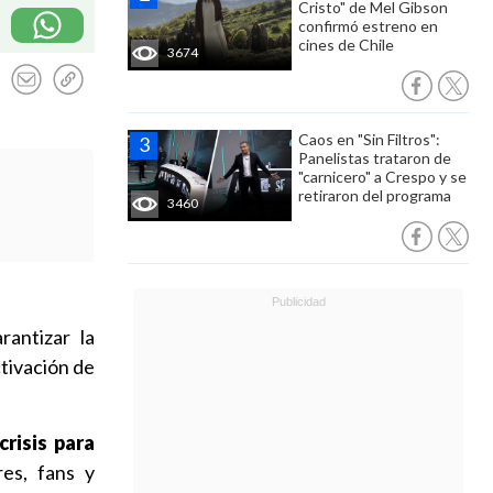
Cristo" de Mel Gibson
confirmó estreno en
cines de Chile
3674
Caos en "Sin Filtros":
Panelistas trataron de
"carnicero" a Crespo y se
retiraron del programa
3460
rantizar la
ctivación de
risis para
es, fans y