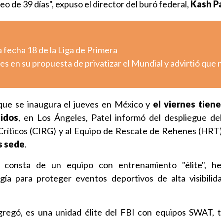
eo de 39 días", expuso el director del buró federal,
Kash P
 fecha 18 de la Liga de Primera
es en su propuesta de privatizar el Mundial y advirtió que 
 que se inaugura el jueves en México y
el viernes tiene
idos
, en Los Ángeles, Patel informó del despliegue d
ríticos (CIRG) y al Equipo de Rescate de Rehenes (HRT) 
s sede
.
, consta de un equipo con entrenamiento "élite", he
gía para proteger eventos deportivos de alta visibili
regó, es una unidad élite del FBI con equipos SWAT, 