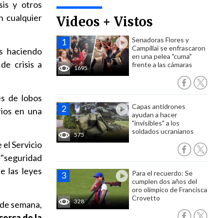
sis y otros
n cualquier
Videos + Vistos
Senadoras Flores y
Campillai se enfrascaron
 haciendo
en una pelea "cuma"
de crisis a
frente a las cámaras
1695
es de lobos
Capas antidrones
rios en una
ayudan a hacer
"invisibles" a los
soldados ucranianos
575
 el Servicio
 "seguridad
e las leyes
Para el recuerdo: Se
cumplen dos años del
oro olímpico de Francisca
Crovetto
328
 de semana,
cerca de la