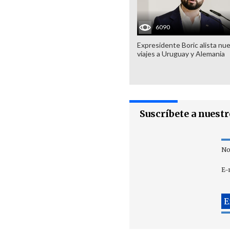
6090
Expresidente Boric alista nu
viajes a Uruguay y Alemania
Suscríbete a nuest
No
E-