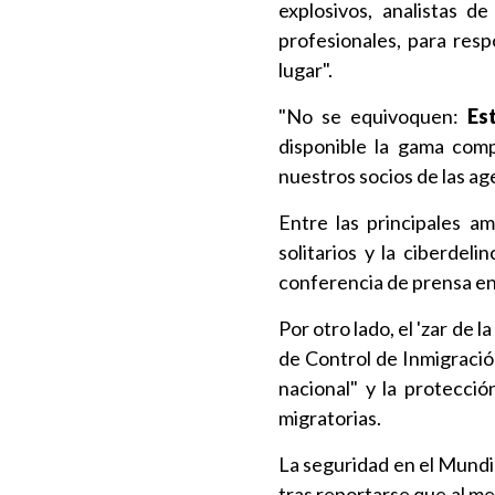
explosivos, analistas d
profesionales, para res
lugar".
"No se equivoquen:
Es
disponible la gama comp
nuestros socios de las agen
Entre las principales a
solitarios y la ciberdel
conferencia de prensa en
Por otro lado, el 'zar de 
de Control de Inmigració
nacional" y la protecció
migratorias.
La seguridad en el Mundi
tras reportarse que al m