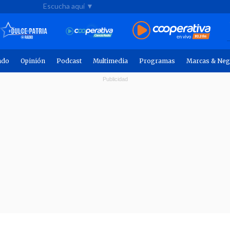
Escucha aquí ▼
ndo
Opinión
Podcast
Multimedia
Programas
Marcas & Neg