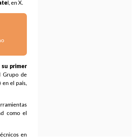
ate
l, en X.
no
 su primer
el Grupo de
en el país,
rramientas
dad como el
técnicos en