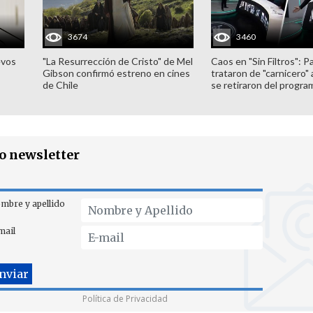
3674
3460
evos
"La Resurrección de Cristo" de Mel
Caos en "Sin Filtros": P
Gibson confirmó estreno en cines
trataron de "carnicero"
de Chile
se retiraron del progra
ro newsletter
mbre y apellido
mail
Política de Privacidad