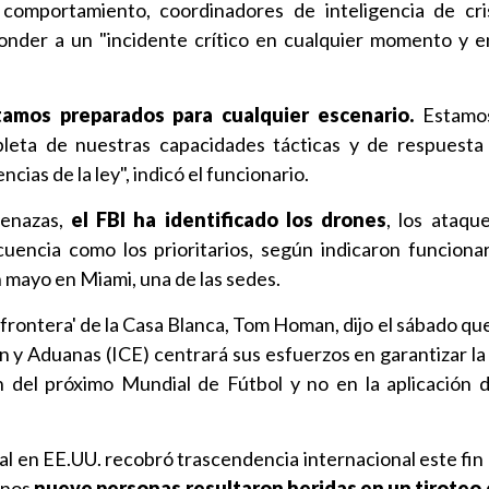
e comportamiento, coordinadores de inteligencia de cri
ponder a un "incidente crítico en cualquier momento y e
tamos preparados para cualquier escenario.
Estamos
leta de nuestras capacidades tácticas y de respuesta 
cias de la ley", indicó el funcionario.
menazas,
el FBI ha identificado los drones
, los ataqu
incuencia como los prioritarios, según indicaron funciona
 mayo en Miami, una de las sedes.
la frontera' de la Casa Blanca, Tom Homan, dijo el sábado que
n y Aduanas (ICE) centrará sus esfuerzos en garantizar la
n del próximo Mundial de Fútbol y no en la aplicación d
al en EE.UU. recobró trascendencia internacional este fin
enos
nueve personas resultaron heridas en un tiroteo 