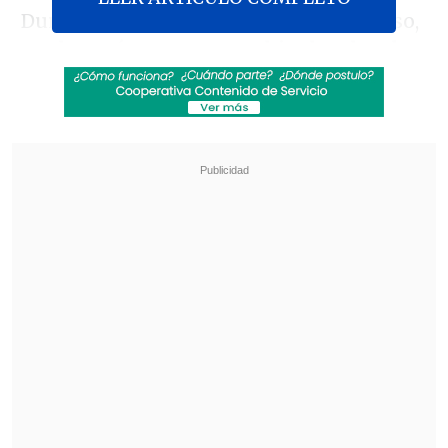
Durante la transmisión del compromiso,
se observó a numerosos hinchas locales
portando banderas de Egipto y
celebrando los goles con los que la
escuadra africana se puso
temporalmente en ventaja por 2-0
,
sobre todo, luego de que el técnico de los
"Faraones",
Hossam Hassan se
pronunciara en la previa del partido a
favor de la causa palestina.
Revisa también
Emiliano Astorga fue oficializado como nuevo
DT de Deportes Temuco
Federaciones de Ecuador y Venezuela