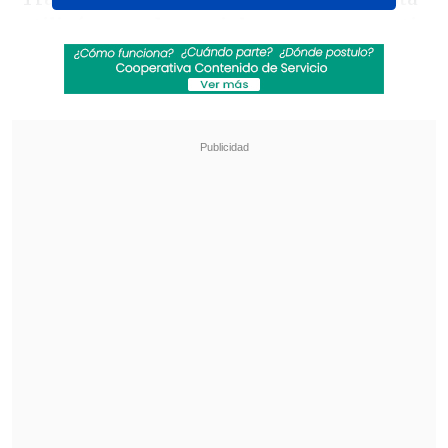
utilizó sus redes sociales para compartir
una fotografía desde el centro
asistencial, mostrando el estado de su
brazo
y dando cuenta del inicio de su
etapa de recuperación.
Revisa también
"Querido presidente": "Chiqui" Tapia expresó
su apoyo a Infantino por su gestión en la FIFA
Colo Colo tiene todo listo para sellar el fichaje
de Iván Román
La lesión se produjo en medio de las
celebraciones del combinado europeo