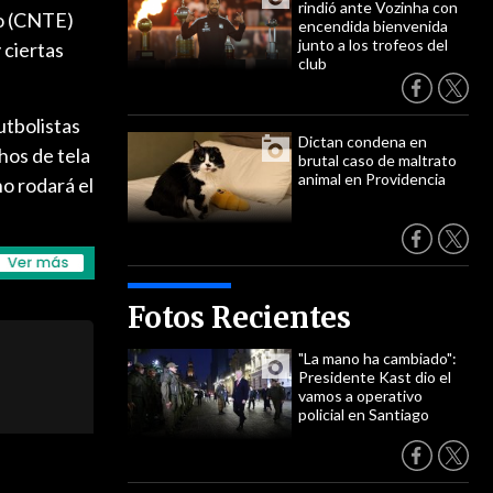
rindió ante Vozinha con
co (CNTE)
encendida bienvenida
junto a los trofeos del
 ciertas
club
utbolistas
Dictan condena en
hos de tela
brutal caso de maltrato
animal en Providencia
no rodará el
Fotos Recientes
"La mano ha cambiado":
Presidente Kast dio el
vamos a operativo
policial en Santiago