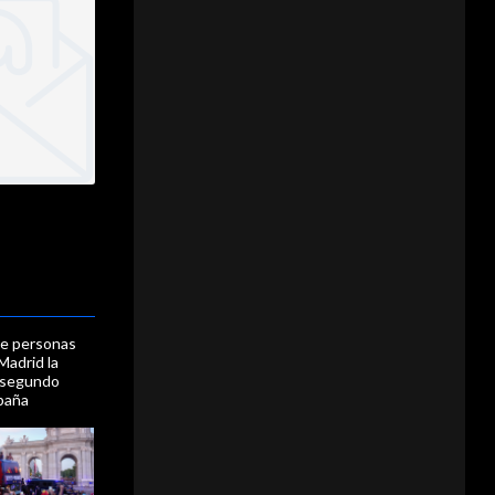
de personas
Madrid la
 segundo
paña