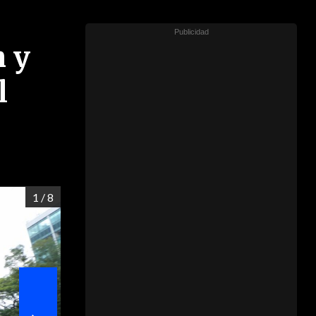
n y
l
1
/ 8