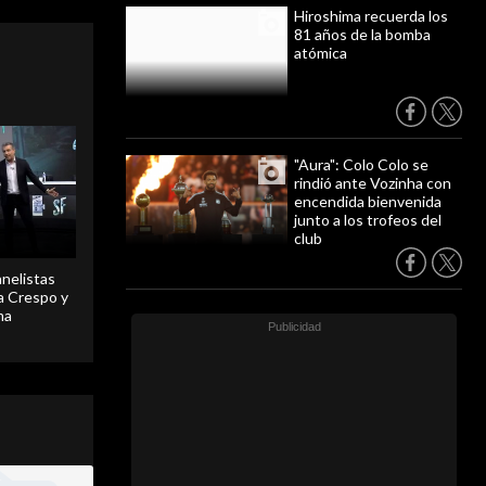
Hiroshima recuerda los
81 años de la bomba
atómica
"Aura": Colo Colo se
rindió ante Vozinha con
encendida bienvenida
junto a los trofeos del
club
anelistas
 a Crespo y
ma