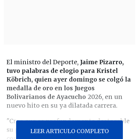
El ministro del Deporte,
Jaime Pizarro,
tuvo palabras de elogio para Kristel
Köbrich, quien ayer domingo se colgó la
medalla de oro en los Juegos
Bolivarianos de Ayacucho
2026, en un
nuevo hito en su ya dilatada carrera.
"Creo que
es profundamente destacable
su pasión, su entusiasmo, su
LEER ARTICULO COMPLETO
compromiso, su rendimiento.
Así que