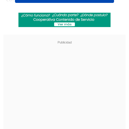
felicitaciones para ella. Y creo que los
eventos siguen mostrando cómo pueden
potenciar e incentivar el rendimiento
deportivo", dijo.
Revisa también
Audax Italiano quiere tomar otro respiro ante
un Ñublense que busca entrar en zona de
copas
La programación de la ida de octavos de la
Copa Sudamericana
"Y creo que en este ciclo, y en esta
trayectoria de muchos deportistas que
están para el recorrido de los