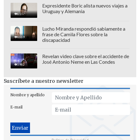
tiene un valor especial, conjugando las
Expresidente Boric alista nuevos viajes a
Uruguay y Alemania
experiencias que diversas
8117
organizaciones han ido mostrando en el
Lucho Miranda respondió sabiamente a
ámbito de la actividad física y el deporte.
frase de Camila Flores sobre la
8069
Por supuesto, en esta convivencia de la
discapacidad
organización, de la logística, del mundo
privado, del mundo público, de lo que son
Revelan video clave sobre el accidente de
José Antonio Neme en Las Condes
la multiplicidad de eventos deportivos
5982
que se han estado realizando,
Suscríbete a nuestro newsletter
particularmente en Chile, pero también
en la región", comentó.
Nombre y apellido
E-mail