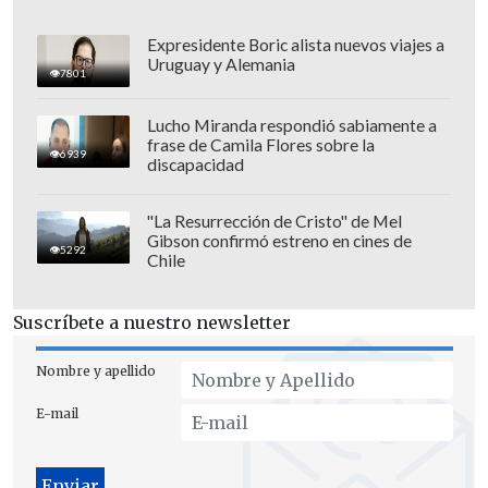
Expresidente Boric alista nuevos viajes a
Uruguay y Alemania
7801
Lucho Miranda respondió sabiamente a
frase de Camila Flores sobre la
Por otro lado, anunció que Peña firmó
6939
discapacidad
una carta de garantía dirigida a Panam
Sports que respalda la candidatura de
"La Resurrección de Cristo" de Mel
Gibson confirmó estreno en cines de
Paraguay para acoger los Juegos
5292
Chile
Panamericanos en 2031.
Suscríbete a nuestro newsletter
La sede de estos juegos continentales
se
definirá el 7 agosto de 2025 en
Nombre y apellido
Asunción, en la Asamblea de Panam
E-mail
Sports, anunció Pérez.
La capital paraguaya Asunción aspiró a