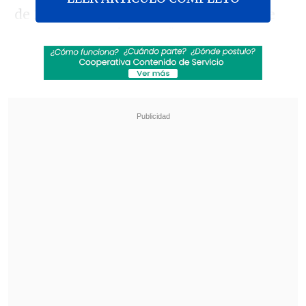
de 2025
asistirá junto al presidente de
Paraguay, Santiago Peña, a una
audiencia en Suiza con el presidente del
Comité Olímpico Internacional, Thomas
Bach
, para abordar la candidatura a los
Juegos Olímpicos de la Juventud de 2030.
Revisa también
Hasta con el buzo puesto: Iván Román llegó a
Chile para sumarse a Colo Colo
Agente clave para el fichaje de Vozinha: "Colo
Colo era lo que él quería, se alinearon los
planetas"
Tras mantener una reunión con Peña, el