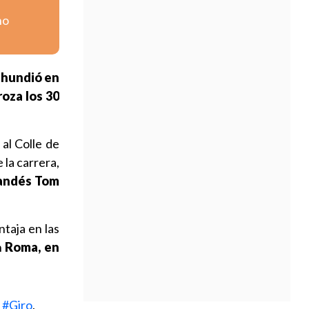
no
 hundió en
oza los 30
 al Colle de
 la carrera,
landés Tom
ntaja en las
n
Roma, en
s
#Giro
,