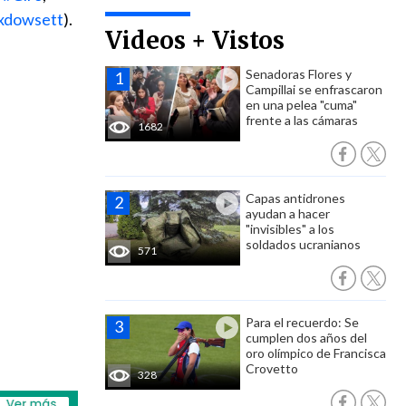
xdowsett
).
Videos + Vistos
Senadoras Flores y
Campillai se enfrascaron
en una pelea "cuma"
frente a las cámaras
1682
Capas antidrones
ayudan a hacer
"invisibles" a los
soldados ucranianos
571
Para el recuerdo: Se
cumplen dos años del
oro olímpico de Francisca
Crovetto
328