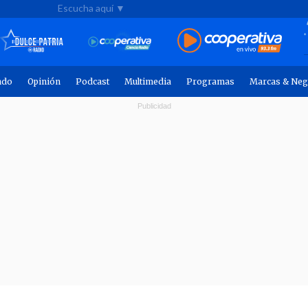
Escucha aquí ▼
ndo
Opinión
Podcast
Multimedia
Programas
Marcas & Neg