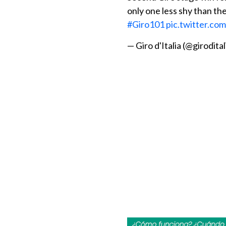
only one less shy than th
#Giro101
pic.twitter.c
— Giro d'Italia (@girodital