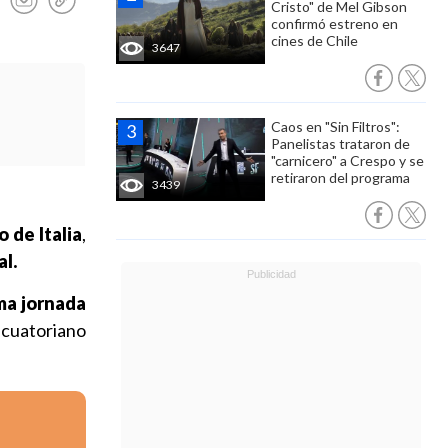
Cristo" de Mel Gibson
confirmó estreno en
cines de Chile
3647
Caos en "Sin Filtros":
Panelistas trataron de
"carnicero" a Crespo y se
retiraron del programa
3439
o de Italia
,
al.
ma jornada
ecuatoriano