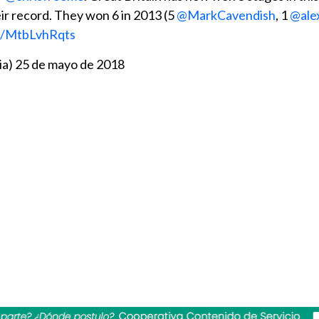
eir record. They won 6 in 2013 (5
@MarkCavendish
, 1
@ale
om/MtbLvhRqts
ia)
25 de mayo de 2018