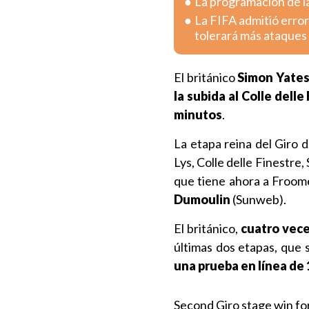
La programación de la
La FIFA admitió error
tolerará más ataques
El británico
Simon Yate
la subida al Colle delle
minutos
.
La etapa reina del Giro d
Lys, Colle delle Finestre,
que tiene ahora a Froom
Dumoulin
(Sunweb).
El británico,
cuatro vece
últimas dos etapas, que 
una prueba en línea de 
Second Giro stage win fo