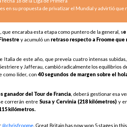
 fecha 18 de la Liga de Primera
es en su propuesta de privatizar el Mundial y advirtió que 
s
, que encaraba esta etapa como puntero de la general, s
e
 Finestre
y acumuló un
retraso respecto a Froome que r
e Italia de este año, que preveía cuatro intensas subidas,
 Sestriere y Jafferau, cambió radicalmente los equilibrios de
e como líder, con
40 segundos de margen sobre el ho
s ganador del Tour de Francia
, deberá gestionar esa ve
se correrán entre
Susa y Cervinia (218 kilómetros)
y e
115 kilómetros.
r
@chrisfroome
. Great Britain has now won 5 stages in thi