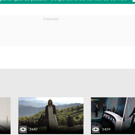
3647
3439