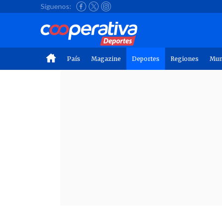
Síguenos:
País
Magazine
Deportes
Regiones
Mu