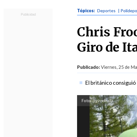
Tópicos:
Deportes
| Polidepo
Chris Froo
Giro de It
Publicado:
Viernes, 25 de Ma
El británico consigui
Foto:
@giroditalia