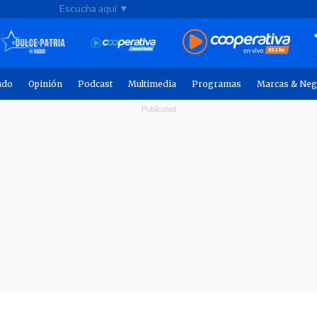
Escucha aquí ▼
ndo
Opinión
Podcast
Multimedia
Programas
Marcas & Neg