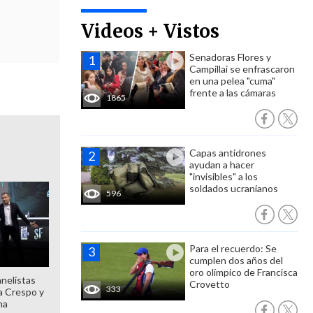
Videos + Vistos
Senadoras Flores y
Campillai se enfrascaron
en una pelea "cuma"
frente a las cámaras
1865
Capas antidrones
ayudan a hacer
"invisibles" a los
soldados ucranianos
596
Para el recuerdo: Se
cumplen dos años del
oro olímpico de Francisca
anelistas
Crovetto
333
 a Crespo y
ma