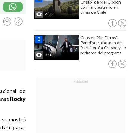
Cristo" de Mel Gibson
confirmó estreno en
cines de Chile
4008
Caos en "Sin Filtros":
Panelistas trataron de
"carnicero" a Crespo y se
retiraron del programa
3713
acional de
ense
Rocky
e se mostró
 fácil pasar