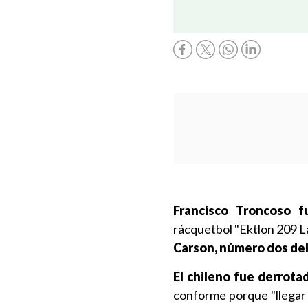
Francisco Troncoso f
rácquetbol "Ektlon 209 La
Carson, número dos de
El chileno fue derrota
conforme porque "llegar a