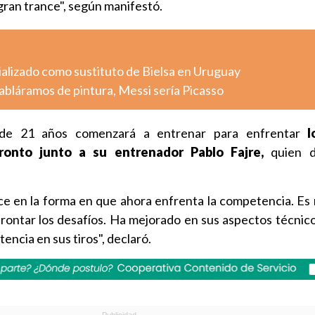
 gran trance", según manifestó.
ializado como sustituto de Bielsa en Uruguay
abláramos de pintura, Messi sería Picasso
l de 21 años comenzará a entrenar para enfrentar
l
onto junto a su entrenador Pablo Fajre,
quien d
ce en la forma en que ahora enfrenta la competencia. E
frontar los desafíos. Ha mejorado en sus aspectos técnico
encia en sus tiros", declaró.