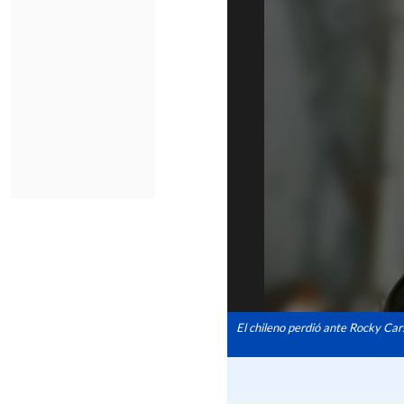
El chileno perdió ante Rocky Ca