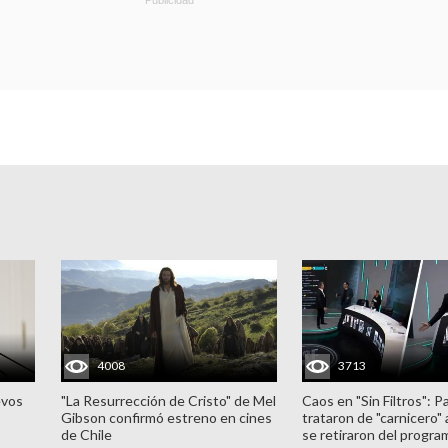
4008
3713
evos
"La Resurrección de Cristo" de Mel
Caos en "Sin Filtros": P
Gibson confirmó estreno en cines
trataron de "carnicero"
de Chile
se retiraron del progra