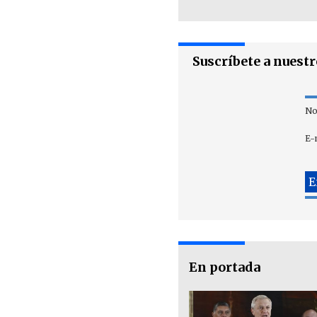
Suscríbete a nuest
No
E-
En portada