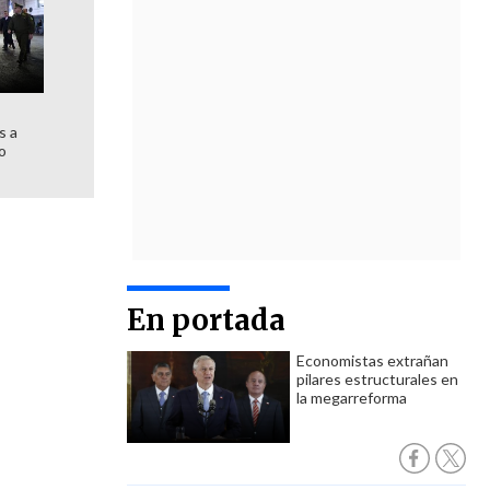
s a
go
En portada
Economistas extrañan
pilares estructurales en
la megarreforma