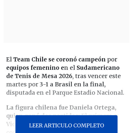
El
Team Chile se coronó campeón
por
equipos femenino e
n el
Sudamericano
de Tenis de Mesa 2026
, tras vencer este
martes por
3-1 a Brasil en la final,
disputada en el Parque Estadio Nacional.
La figura chilena fue Daniela Ortega,
quien ganó dos partidos:
El primero a
Victoria Strassburger, y la definición
LEER ARTICULO COMPLETO
contra Giulia Takahashi.