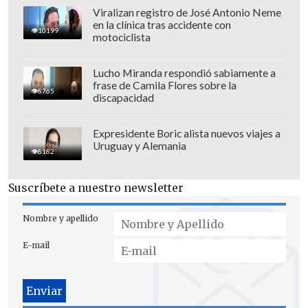
pero anoche nos juntamos con las chicas
Viralizan registro de José Antonio Neme
en la clínica tras accidente con
y nos juramentamos dejar todo en la
10199
motociclista
cancha para obtener el título. Es una
emoción muy grande porque, además,
Lucho Miranda respondió sabiamente a
soy la que tiene más experiencia",
frase de Camila Flores sobre la
8765
discapacidad
aseguró Ortega.
Expresidente Boric alista nuevos viajes a
Para Valentina Ríos, su triunfo también
Uruguay y Alemania
8182
es una revancha por algunas derrotas
que tuvo el año pasado en instancias
Suscríbete a nuestro newsletter
similares.
Nombre y apellido
"Jugamos mucho con el corazón y como
equipo. Sabía que no podía perder porque
E-mail
estábamos jugando en Chile y,
afortunadamente, le dimos esta alegría a
la gente que nos acompañó. Estoy muy