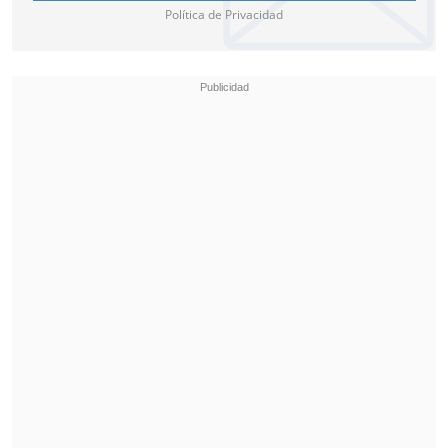
Política de Privacidad
feliz", aseveró Ríos.
Los resultados de la final:
Daniela Ortega vs. Victoria
Strassburger.
11-3, 11-9, 14-12
Tania Zeng vs. Giulia Takahashi. 11-9,
3-11, 3-11, 3-11
Valentina Ríos vs. Laura Watanabe.
9-
11. 11-8, 12-10, 11-7
Daniela Ortega vs. Giulia Takahashi.
11-5, 11-7, 11-5