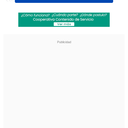
Revisa también
La oncena de Universidad Católica para la
visita a Estudiantes en Libertadores
Diego Forlán abrió las puertas de la selección a
Luis Suárez: "¿Por qué no?"
Takahashi había puesto la serie en tablas
al derrotar a Tania Zeng con relativa
facilidad, aunque
Valentina Ríos
recuperó la ventaja para Chile al batir a
Laura Watanabe.
Finalmente, Ortega volvió a la mesa e
impuso su juego ante la mejor de las