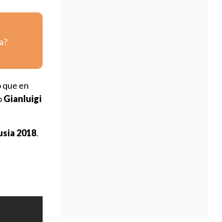
a?
lo que en
o
Gianluigi
usia 2018
.