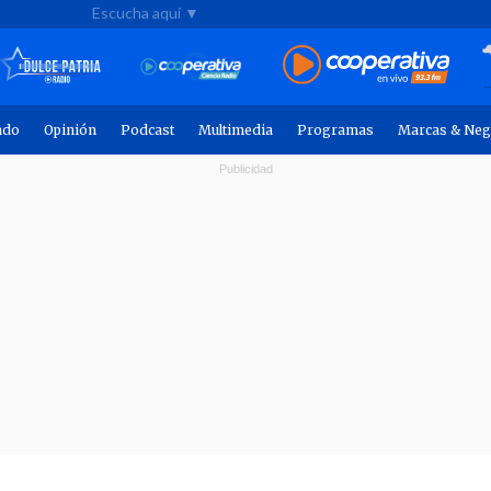
Escucha aquí ▼
ndo
Opinión
Podcast
Multimedia
Programas
Marcas & Neg