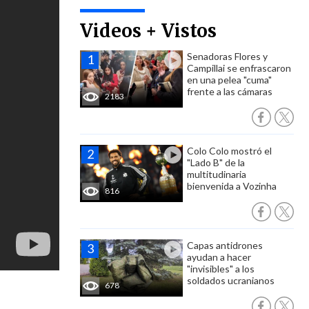
Videos + Vistos
Senadoras Flores y
Campillai se enfrascaron
en una pelea "cuma"
frente a las cámaras
2183
Colo Colo mostró el
"Lado B" de la
multitudinaria
bienvenida a Vozinha
816
Capas antidrones
ayudan a hacer
"invisibles" a los
soldados ucranianos
678