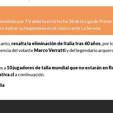
nsmitido por TV abierta en la fecha 18 de la Liga de Primer
e estirar su hegemonía en el clásico ante La Serena
tanto,
resalta la eliminación de Italia tras 60 años
, por 
sencia del volante
Marco Verratti
y del legendario arquer
os a
10 jugadores de talla mundial que no estarán en R
tiva.cl
a continuación.
lia