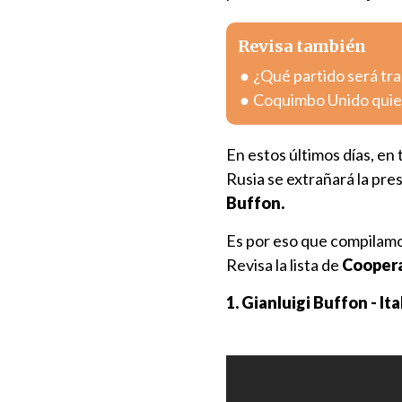
Revisa también
¿Qué partido será tra
Coquimbo Unido quier
En estos últimos días, en 
Rusia se extrañará la pre
Buffon.
Es por eso que compilam
Revisa la lista de
Coopera
1. Gianluigi Buffon - Ita