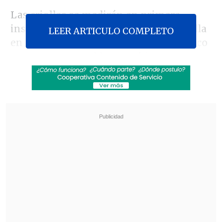
Las criollas se medirán en primera
instancia del certamen que se desarrolla
LEER ARTICULO COMPLETO
en el Centro de Entrenamiento Olímpico
ante Mamata Prabhu y Ankita Das,
respectivamente.
Revisa también
Futbolista de Lota Schwager recibió pena en
libertad por fatal conducción en estado de
ebriedad
[VIDEO] Jugador de Coritiba cayó directo al
túnel en festejo de un gol que terminó anulado
En tanto, la primera sembrada del
main
draw
, la japonesa
Kasumi Ishikawa
,