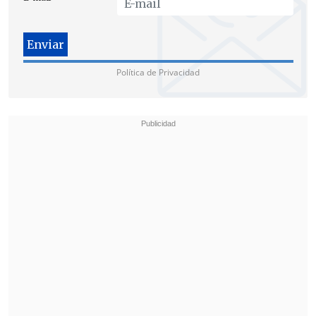
Javiera Pizarro (CHI) vs. Hee Jeon Ji
(COR)
Daniela Ortega (CHI) vs. Jessica
Política de Privacidad
Yamada (BRA)
Isadora Peñaloza (CHI) vs. Misaki
Morizono (JAP)
Cristal Meneses (CHI) vs. Madhurika
Patkar (IND)
Hui-Tsun Hsu (TPE) vs. Catalina
Fernández (CHI)
Natalia Beovides (CHI) vs. Ligia Silva
(BRA)
Shamini Kumaresan (IND) vs.
Katherine Low (CHI)
Karen Rojas (CHI) vs. Mei-Ju Yu (TPE)
Paulina Vega (CHI) vs. Ankita Das