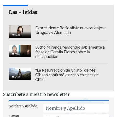
Las + leídas
Expresidente Boric alista nuevos viajes a
La carta criolla en hombres,
Manuel
Uruguay y Alemania
8026
Moya
, chocará con el canadiense
Andre
Ho.
Lucho Miranda respondió sabiamente a
frase de Camila Flores sobre la
7680
discapacidad
"La Resurrección de Cristo" de Mel
Cuadro Principal Damas
Gibson confirmó estreno en cines de
5438
Chile
Duelos de chilenas
Kasumi Ishiwaka (JAP) vs. Camila
Suscríbete a nuestro newsletter
Castillo (CHI)
Nombre y apellido
Mamata Prabhu (IND) vs. Berta
Rodríguez (CHI)
E-mail