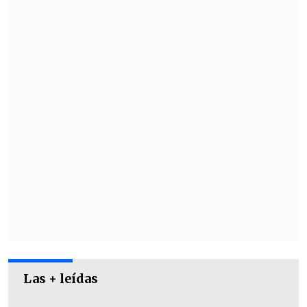
La semifinal del Chile Open se disputará
este sábado, en horario por definir.
Las + leídas