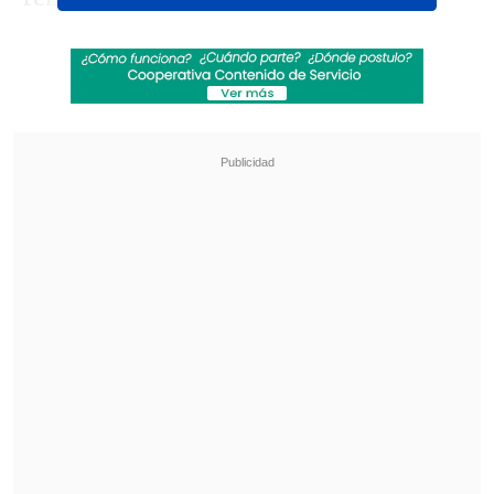
Garin
(147°), por
4-6, 6-3 y 7-5.
Revisa también
[VIDEO] Futbolista quedó esperando el beso
de su pareja en su presentación en Cruzeiro
Lionel Messi arribó a Rosario para despedir a
su padre Jorge
En semifinales, Cerúndolo enfrentará al
serbio
Laslo Djere
(103°), quien clasificó
en el primer turno de esta jornada tras
batir al portugués
Jaime Faria
(87°) por
6-7(5), 6-4 y 6-4
en dos horas y 42
minutos de juego.