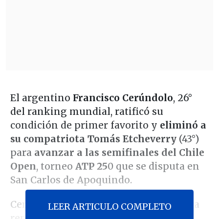
El argentino
Francisco Cerúndolo
, 26°
del ranking mundial, ratificó su
condición de primer favorito y
eliminó a
su compatriota Tomás Etcheverry
(43°)
para
avanzar a las semifinales del Chile
Open
, torneo
ATP 25
0 que se disputa en
San Carlos de Apoquindo.
Cerúndolo necesitó casi tres horas para
LEER ARTICULO COMPLETO
remontar ante el verdugo de
Cristian