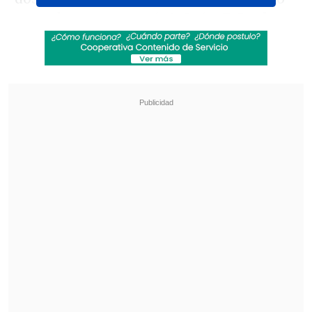
para el europeo por
6-4, 3-6 y 7-5 sobre
el trasandino.
Revisa también
¿Cuándo y dónde ver la visita de la UC a
Estudiantes en la Copa Libertadores?
"Hackeo" a la iluminación del estadio llevó a
suspender partido Montevideo City Torque
vs. Peñarol
Para Djere,
el ATP 250 de Santiago es el
tercer título de su carrera
, tras haber
ganado en Río de Janeiro en 2019 y en
Cerdeña en 2020.