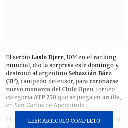
El serbio
Laslo Djere
, 103° en el ranking
mundial, dio la sorpresa este domingo y
destronó al argentino
Sebastián Báez
(31°)
, campeón defensor, para
coronarse
nuevo monarca del Chile Open
, torneo
categoría
ATP 250
que se juega en arcilla,
en San Carlos de Apoquindo.
El duelo fue parejo y se extendió por casi
LEER ARTICULO COMPLETO
dos horas y media de juego, con triunfo