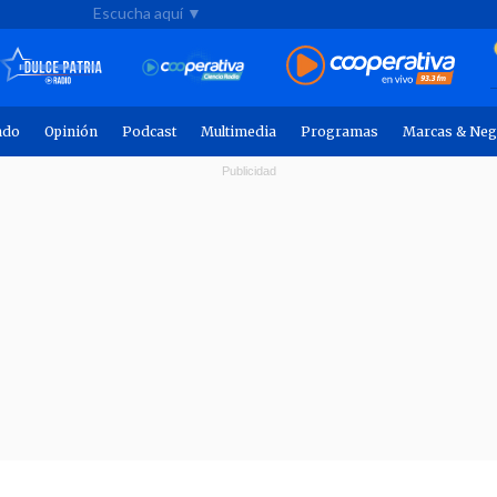
Escucha aquí ▼
ndo
Opinión
Podcast
Multimedia
Programas
Marcas & Neg