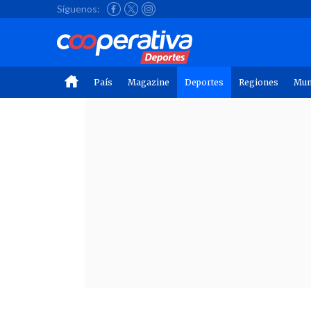
Síguenos:
País
Magazine
Deportes
Regiones
Mu