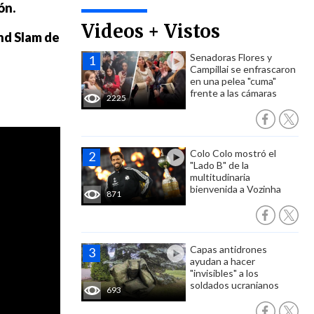
ón.
Videos + Vistos
nd Slam de
Senadoras Flores y
Campillai se enfrascaron
en una pelea "cuma"
frente a las cámaras
2225
Colo Colo mostró el
"Lado B" de la
multitudinaria
bienvenida a Vozinha
871
Capas antidrones
ayudan a hacer
"invisibles" a los
soldados ucranianos
693