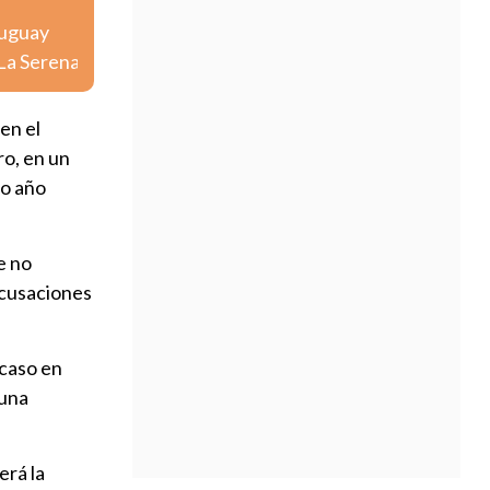
ruguay
 La Serena
en el
ro, en un
mo año
e no
acusaciones
 caso en
 una
erá la