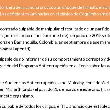
o fuera de la cancha provocó un choque de tránsito en U
Las deficientes luminarias en el clásico de Coquimbo ante
ncontrado culpable de manipular el resultado de un partido 
ia (ante el surcoreano Duckhee Lee), en junio de 2015 y ot
goría en Barranquilla, Colombia, en septiembre de ese mis
ovanni Lapentti).
lpable de no informar de su comportamiento corrupto y d
gación del Programa Anticorrupción en el Tenis sobre las 
 de Audiencias Anticorrupción, Jane Mulcahy, consideró el
n Miami (Florida) el pasado 20 de marzo de este año, tras
or este organismo.
 culpable de todos los cargos, el TIU anunció que establec