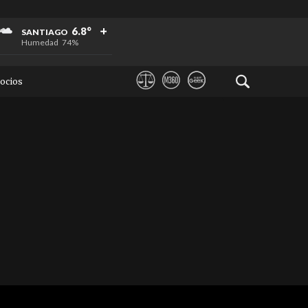
+
+
+
6.8°
SANTIAGO
Humedad
74%
ocios