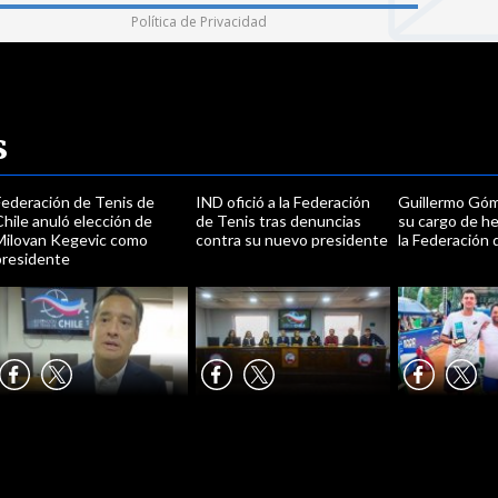
Política de Privacidad
s
Federación de Tenis de
IND ofició a la Federación
Guillermo Góm
hile anuló elección de
de Tenis tras denuncias
su cargo de h
Milovan Kegevic como
contra su nuevo presidente
la Federación 
presidente