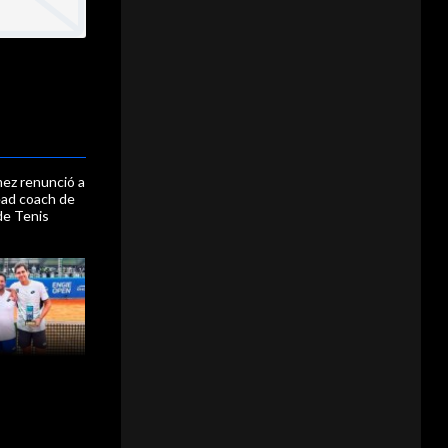
ez renunció a
ead coach de
de Tenis