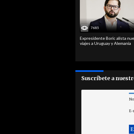
7685
Expresidente Boric alista nu
viajes a Uruguay y Alemania
Suscríbete a nuest
No
E-