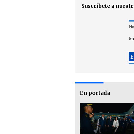
Suscríbete a nuest
No
E-
En portada