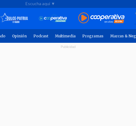
Escucha aquí ▼
ndo
Opinión
Podcast
Multimedia
Programas
Marcas & Neg