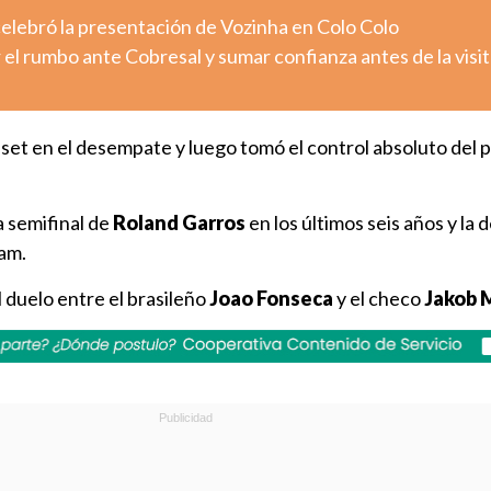
celebró la presentación de Vozinha en Colo Colo
el rumbo ante Cobresal y sumar confianza antes de la visit
r set en el desempate y luego tomó el control absoluto del 
a semifinal de
Roland Garros
en los últimos seis años y la 
lam.
l duelo entre el brasileño
Joao Fonseca
y el checo
Jakob 