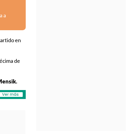
a a
partido en
décima de
Mensik.