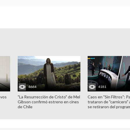
4664
4181
evos
"La Resurrección de Cristo" de Mel
Caos en "Sin Filtros": P
Gibson confirmó estreno en cines
trataron de "carnicero"
de Chile
se retiraron del progra