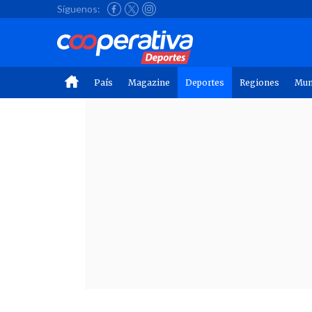
Síguenos:
País
Magazine
Deportes
Regiones
Mu