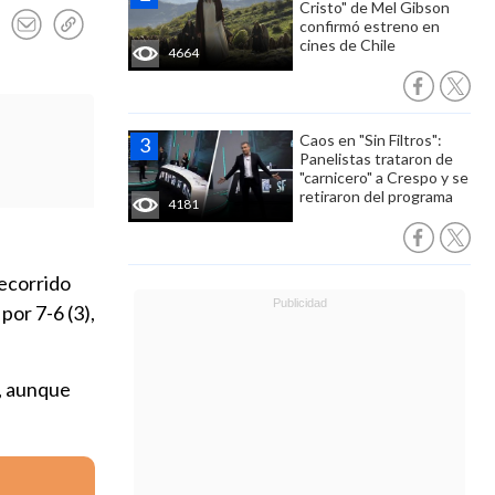
Cristo" de Mel Gibson
confirmó estreno en
cines de Chile
4664
Caos en "Sin Filtros":
Panelistas trataron de
"carnicero" a Crespo y se
retiraron del programa
4181
recorrido
por 7-6 (3),
a, aunque