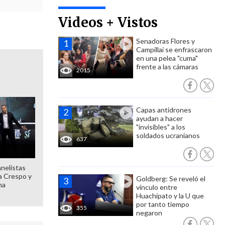
Videos + Vistos
Senadoras Flores y
Campillai se enfrascaron
en una pelea "cuma"
frente a las cámaras
2015
Capas antidrones
ayudan a hacer
"invisibles" a los
soldados ucranianos
637
anelistas
 a Crespo y
Goldberg: Se reveló el
ma
vínculo entre
Huachipato y la U que
por tanto tiempo
355
negaron