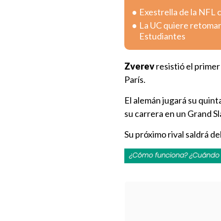
Exestrella de la NFL 
La UC quiere retomar 
Estudiantes
Zverev
resistió el prime
París.
El alemán jugará su quint
su carrera en un Grand S
Su próximo rival saldrá de