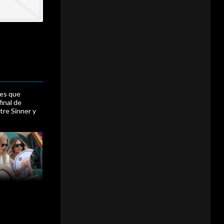
des que
final de
re Sinner y