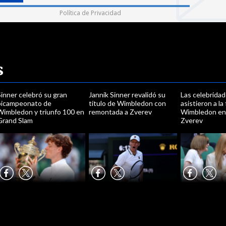
Política de Privacidad
s
inner celebró su gran
Jannik Sinner revalidó su
Las celebrida
bicampeonato de
título de Wimbledon con
asistieron a la 
Wimbledon y triunfo 100 en
remontada a Zverev
Wimbledon ent
Grand Slam
Zverev