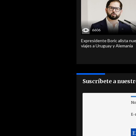
6606
Expresidente Boric alista nu
viajes a Uruguay y Alemania
Suscríbete a nuest
No
E-