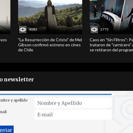
4083
3775
evos
"La Resurrección de Cristo" de Mel
Caos en "Sin Filtros": P
Gibson confirmó estreno en cines
trataron de "carnicero"
de Chile
se retiraron del progra
ro newsletter
mbre y apellido
mail