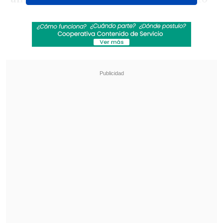
Itálico.
Revisa también
[VIDEO] Balón enviado fuera de la cancha
provocó un choque de tránsito en Uruguay
No pasó inadvertido: Las deficientes
luminarias en el clásico de Coquimbo ante La
Serena
La última dueña de casa en celebrar por
el torneo de categoría 1.000 fue Raffaella
Reggi en 1985, cuanto el certamen se
celebraba en Tarento, en la región de
Apulia (Sur).