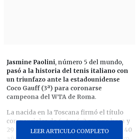
Jasmine Paolini
, número 5 del mundo,
pasó a la historia del tenis italiano con
un triunfazo ante la estadounidense
Coco Gauff (3ª) para coronarse
campeona del WTA de Roma
.
La nacida en la Toscana firmó el título
con
parciales de 6-4 y 6-2
en una hora y
29 minutos, r
ompiendo una sequía de 40
LEER ARTICULO COMPLETO
años para las tenistas locales
en el Foro