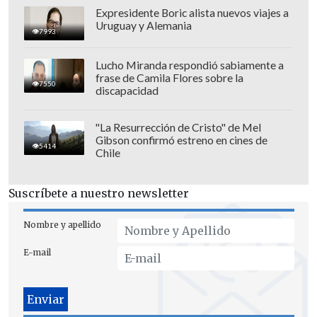
Expresidente Boric alista nuevos viajes a
Uruguay y Alemania
7993
La estadounidense lamentó 55 errores
Lucho Miranda respondió sabiamente a
frase de Camila Flores sobre la
no forzados
y siete doble faltas;
7550
discapacidad
demasiados fallos para poder competir
en igualdad de condiciones ante una
"La Resurrección de Cristo" de Mel
Gibson confirmó estreno en cines de
sólida Paolini, que solo cedió un set en
5414
Chile
todo el torneo
.
Suscríbete a nuestro newsletter
Con la amenaza de la lluvia en el
segundo set, Paolini, aceleró para acabar
Nombre y apellido
cuanto antes y rematar a una Gauff que
E-mail
no dio muestras de reacción y dejó
escapar la segunda final consecutiva
después de la de Madrid.