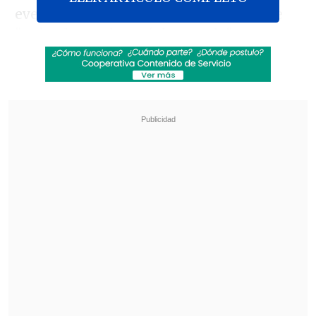
evento, declaró en rueda de prensa que
"todo el mundo está devastado" por estos
accidentes, que se produjeron en la
pasada noche y madrugada en medio de
las
"difíciles condiciones" de
navegación
.
Revisa también
Emiliano Astorga fue oficializado como nuevo
DT de Deportes Temuco
Federaciones de Ecuador y Venezuela
expresaron su respaldo a Gianni Infantino
"Siempre queremos mejorar la seguridad
en la medida de lo posible, por lo que