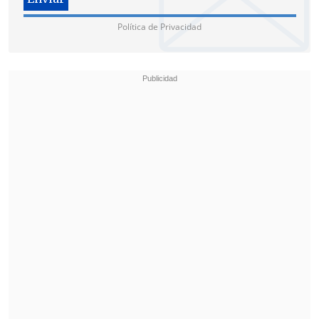
Política de Privacidad
El primer accidente sucedió minutos
antes de la medianoche del jueves,
mientras que el segundo fue registrado