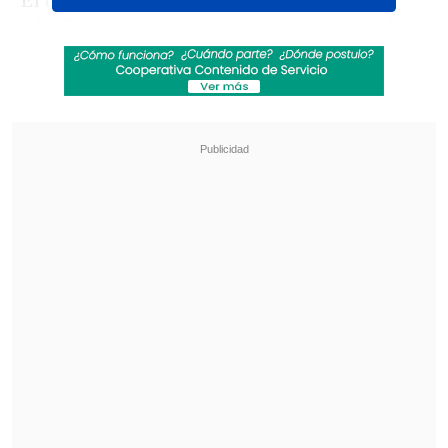
El brasileño
lideró el crecimiento del
vóleibol playa
y en su honor, fueron dos
de sus más exitosos pupilos,
los primos
Marco y Esteban Grimalt, quienes
develaron la placa.
Revisa también
[VIDEO] Rivalidad y amor en el Maracaná:
Pareja discutió por fútbol con su hijo luciendo
una camiseta dividida
Tras años de paralización: Adjudican obras
para la reconstrucción del estadio de Melipilla
"Hoy estuvimos en la ceremonia de
instalación de la placa conmemorativa
en honor a Paulao, quien fue y será una