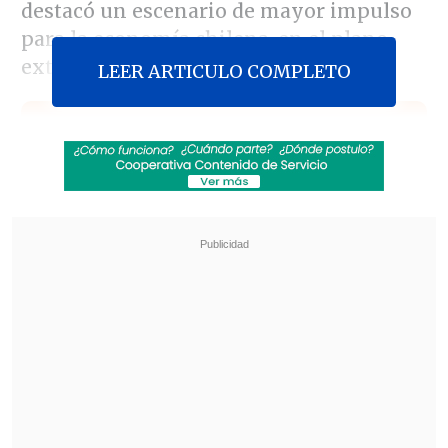
destacó un escenario de mayor impulso
para la economía chilena, en el plano
externo.
LEER ARTICULO COMPLETO
Revisa también
Congreso prepara debate sobre Presupuesto
2027 tras aprobar megarreforma
Quiroz: Demostramos que en Chile se pueden
hacer cambios estructurales por el bien del
país
En ese sentido, celebró el desempeño de
la
economía estadounidense,
que
registró en el tercer trimestre un
crecimiento superior al anticipado en las