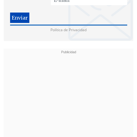
Política de Privacidad
El ente emisor precisó que, en este
contexto, las condiciones financieras se
han deteriorado en el margen para
Estados Unidos, dando cuenta de una
menor preferencia relativa por activos
en ese país. Pero, al mismo tiempo,
continúan mejorando para las
economías emergencias,