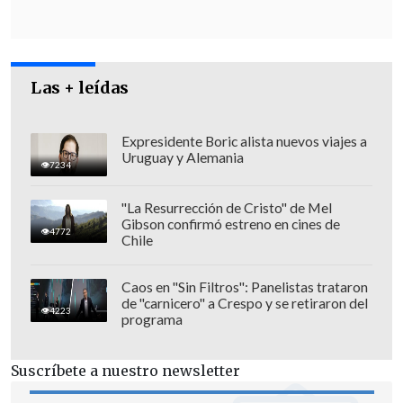
Las + leídas
Expresidente Boric alista nuevos viajes a
Uruguay y Alemania
7234
"La Resurrección de Cristo" de Mel
Gibson confirmó estreno en cines de
4772
Chile
Caos en "Sin Filtros": Panelistas trataron
Inflación aumentó por tensiones en Medio
de "carnicero" a Crespo y se retiraron del
4223
Oriente
programa
El Banco Central informó que
la
Suscríbete a nuestro newsletter
inflación aumentó rápidamente en los