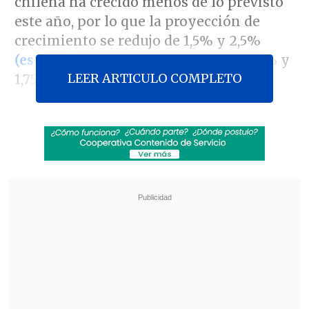
chilena ha crecido menos de lo previsto
este año, por lo que la proyección de
crecimiento se redujo de 1,5% y 2,5%
(estimado en marzo)
a un rango de 1% y
LEER ARTICULO COMPLETO
1,75%.
De acuerdo con el instituto emisor, la
corrección a la baja se explica
"en gran
medida"
por
el desempeño negativo
durante el primer trimestre del año
, lo
que obliga a moderar las expectativas de
recuperación para los meses entrantes.
Revisa también
Último récord fue hace dos días: Precio del
cobre marca nuevo máximo histórico