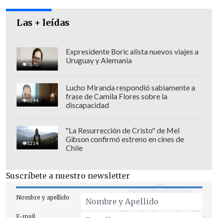
Consideró que con el gesto de Correa, que
Las + leídas
acusó al BM de ser "
uno de los heraldos
del neoliberalismo en América Latina"
,
Expresidente Boric alista nuevos viajes a
el anfitrión de la cumbre, el paraguayo
Uruguay y Alemania
7670
Fernando Lugo
, "quedó un poco fuera de
lugar".
Lucho Miranda respondió sabiamente a
frase de Camila Flores sobre la
6094
discapacidad
"La Resurrección de Cristo" de Mel
Gibson confirmó estreno en cines de
5214
Chile
Suscríbete a nuestro newsletter
Nombre y apellido
E-mail