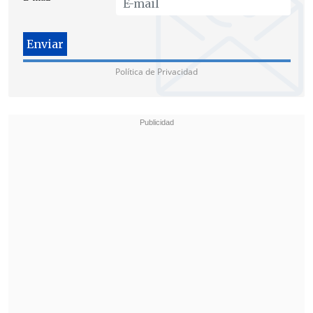
Jelinek aseguró que el BM "no tiene
Política de Privacidad
prejuicio sobre con quién trabaja y con
quién no" y que el organismo
colabora
con los países "más allá de quién esté en
el gobierno
". "Está en manos del
gobierno de Ecuador el tipo de relaciones
que quiere tener con nosotros", concluyó.