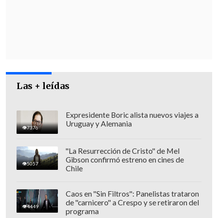
renovación de los permisos que en ese
momento poseían, sin enfrentar
competencia, y que consiguieron su
objetivo logrando adicionalmente el
pago de una oferta económica más baja
que la que hubiese resultado en un
marco de libre competencia.
Las + leídas
Expresidente Boric alista nuevos viajes a
Uruguay y Alemania
7376
"La Resurrección de Cristo" de Mel
Gibson confirmó estreno en cines de
5057
Chile
Caos en "Sin Filtros": Panelistas trataron
de "carnicero" a Crespo y se retiraron del
4449
programa