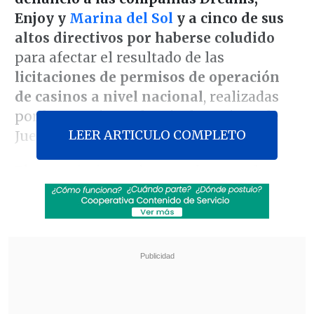
Enjoy y
Marina del Sol
y a cinco de sus
altos directivos por haberse coludido
para afectar el resultado de las
licitaciones de permisos de operación
de casinos a nivel nacional
, realizadas
por la Superintendencia de Casinos de
LEER ARTICULO COMPLETO
Juegos (SCJ)
en 2020 y 2021.
El
requerimiento
, ingresado ante el
Tribunal de Defensa de la Libre
Competencia (TDLC), individualiza a tres
ejectuvos de Dreams, que también opera
el casino Monticello: el gerente general
Jaime Wilhelm
, el presidente del
directorio,
Claudio Fischer
, y al gerente
de administración y finanzas,
Claudio