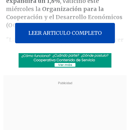
expandirá un 1,8%
, vaticinó este
miércoles la
Organización para la
Cooperación y el Desarrollo Económicos
(OCDE)
.
LEER ARTICULO COMPLETO
"
La economía creció un 0,3% en el tercer
trimestre de 2023
debido en gran parte a
las exportaciones netas
, ya que la
demanda interna aún es débil", indicó el
organismo.
Revisa también
Ante aranceles de EE.UU, autoridades e
industria salmonera rechazan el trabajo
forzoso
Megarreforma: Oposición tiene esperanza en