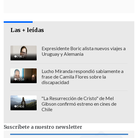
la organización, de la que Chile forma
parte desde 2010.
Las + leídas
Expresidente Boric alista nuevos viajes a
Uruguay y Alemania
7987
Lucho Miranda respondió sabiamente a
frase de Camila Flores sobre la
7516
discapacidad
"La Resurrección de Cristo" de Mel
Gibson confirmó estreno en cines de
5406
Chile
La OCDE reiteró además en la necesidad
Suscríbete a nuestro newsletter
de "
avanzar hacia un sistema tributario