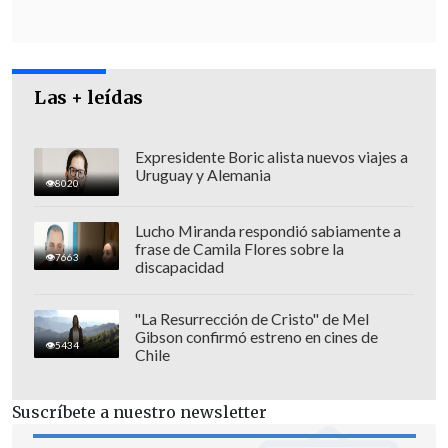
Las + leídas
Expresidente Boric alista nuevos viajes a
Uruguay y Alemania
8020
Lucho Miranda respondió sabiamente a
frase de Camila Flores sobre la
7663
discapacidad
"La Resurrección de Cristo" de Mel
El resultado del Imacec se explicó por el
Gibson confirmó estreno en cines de
5434
Chile
crecimiento de los servicios y el
comercio
, compensado por el
Suscríbete a nuestro newsletter
desempeño de la producción de bienes.