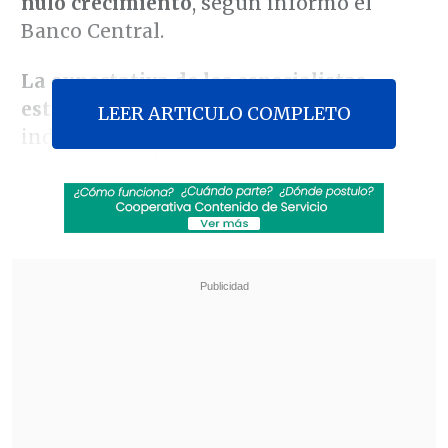
nulo crecimiento
, según informó el
Banco Central.
La expectativa de los especialistas
estaba entre 0,8 y 2%
, por lo que el
LEER ARTICULO COMPLETO
indicador estuvo muy por debajo de lo
que se esperaba, a lo que se suman los
resultados negativos de los índices
sectoriales que publicó el Instituto
Nacional de Estadísticas (INE) el
miércoles pasado
.
Revisa también
Ante aranceles de EE.UU, autoridades e
industria salmonera rechazan el trabajo
forzoso