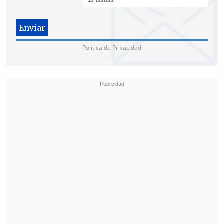
Política de Privacidad
Agrosuper y Ariztía deberán pagar una
multa de 30 mil Unidades Tributarias
Anuales (UTA)
cada uno (25 millones de
dólares) y
Don Pollo deberá pagar 12 mil
UTA,
equivalentes a 10 millones de
dólares.
Finalmente, se ordenó la
disolución de la
APA
por su participación como
coordinadora de la operación.