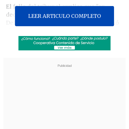
El fallo del tribunal explica que "en
decisión unánime, el Tribunal de
LEER ARTICULO COMPLETO
Defensa de la Libre Competencia acogió
el requerimiento presentado en
noviembre de 2011 por la Fiscalía
Nacional Económica (FNE), declarando
que Agrosuper S.A. (Agrosuper),
Empresas Ariztía S.A. (Ariztía) y Agrícola
Don Pollo Limitada (Don Pollo), por
intermedio de la Asociación de
Productores Avícolas de Chile A.G. (APA),
se coludieron acordando limitar la
producción de carne de pollo ofrecida al
mercado nacional y asignándose cuotas
en el mercado de producción y
comercialización de dicho producto".