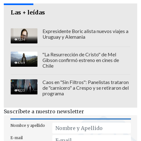
por ciento de la oferta de carne de pollo a
Las + leídas
nivel nacional, consistió en proyectar la
demanda futura de pollo, asignar cuotas
Expresidente Boric alista nuevos viajes a
de producción", continúa el texto.
Uruguay y Alemania
7234
En el documento se añade que
se "dio
"La Resurrección de Cristo" de Mel
por acreditado que la APA tuvo un
Gibson confirmó estreno en cines de
4769
importante rol en la coordinación,
Chile
ejecución y fiscalización de
cumplimiento del acuerdo".
Caos en "Sin Filtros": Panelistas trataron
de "carnicero" a Crespo y se retiraron del
4223
programa
Suscríbete a nuestro newsletter
Nombre y apellido
E-mail